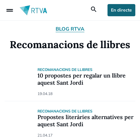
drag_handle
search
En directe
BLOG RTVA
Recomanacions de llibres
RECOMANACIONS DE LLIBRES
10 propostes per regalar un llibre
aquest Sant Jordi
19.04.18
RECOMANACIONS DE LLIBRES
Propostes literàries alternatives per
aquest Sant Jordi
21.04.17