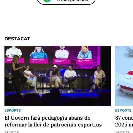
DESTACAT
ESPORTS
ESPORTS
El Govern farà pedagogia abans de
87 cont
reformar la llei de patrocinis esportius
2025 a
18.06.26
16.06.26