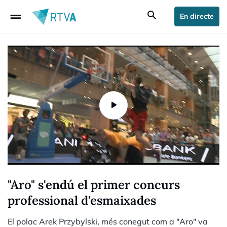
drag_handle
search
En directe
"Aro" s'endú el primer concurs
professional d'esmaixades
El polac Arek Przybylski, més conegut com a "Aro" va