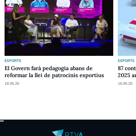
ESPORTS
ESPORTS
El Govern farà pedagogia abans de
87 cont
reformar la llei de patrocinis esportius
2025 a
18.06.26
16.06.26