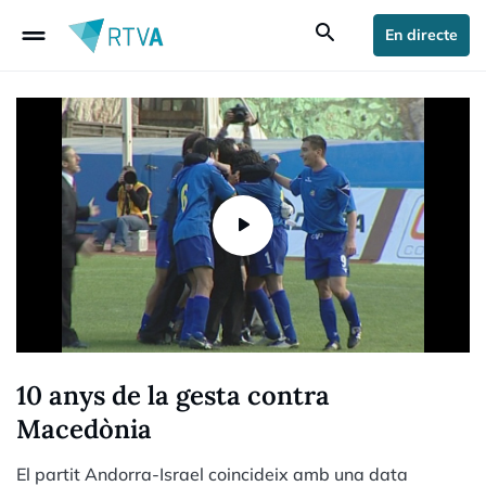
drag_handle
search
En directe
10 anys de la gesta contra
Macedònia
El partit Andorra-Israel coincideix amb una data