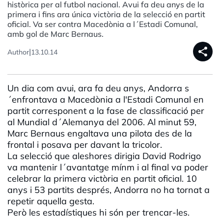
històrica per al futbol nacional. Avui fa deu anys de la
primera i fins ara única victòria de la selecció en partit
oficial. Va ser contra Macedònia a l´Estadi Comunal,
amb gol de Marc Bernaus.
share
|
Author
13.10.14
Un dia com avui, ara fa deu anys, Andorra s
´enfrontava a Macedònia a l'Estadi Comunal en
partit corresponent a la fase de classificació per
al Mundial d´Alemanya del 2006. Al minut 59,
Marc Bernaus engaltava una pilota des de la
frontal i posava per davant la tricolor.
La selecció que aleshores dirigia David Rodrigo
va mantenir l´avantatge mínm i al final va poder
celebrar la primera victòria en partit oficial. 10
anys i 53 partits després, Andorra no ha tornat a
repetir aquella gesta.
Però les estadístiques hi són per trencar-les.