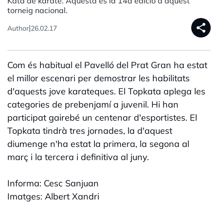
Kata de karate. Aquesta és la 14a edició d'aquest
torneig nacional.
share
|
Author
26.02.17
Com és habitual el Pavelló del Prat Gran ha estat
el millor escenari per demostrar les habilitats
d'aquests jove karateques. El Topkata aplega les
categories de prebenjamí a juvenil. Hi han
participat gairebé un centenar d'esportistes. El
Topkata tindrà tres jornades, la d'aquest
diumenge n'ha estat la primera, la segona al
març i la tercera i definitiva al juny.
Informa: Cesc Sanjuan
Imatges: Albert Xandri