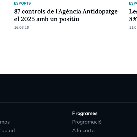
ESPORTS
ESP
87 controls de l'Agència Antidopatge
Le
el 2025 amb un positiu
8
16.06.26
11.0
Programes
emps
Programació
nda.ad
A la carta