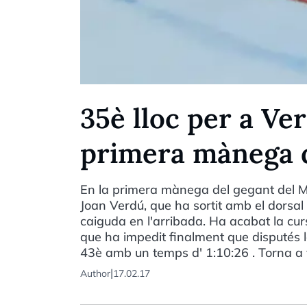
35è lloc per a Ver
primera mànega d
En la primera mànega del gegant del Mu
Joan Verdú, que ha sortit amb el dorsa
caiguda en l'arribada. Ha acabat la cur
que ha impedit finalment que disputés 
43è amb un temps d' 1:10:26 . Torna a
|
Author
17.02.17