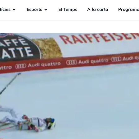
ícies
Esports
EI Temps
A la carta
Programa