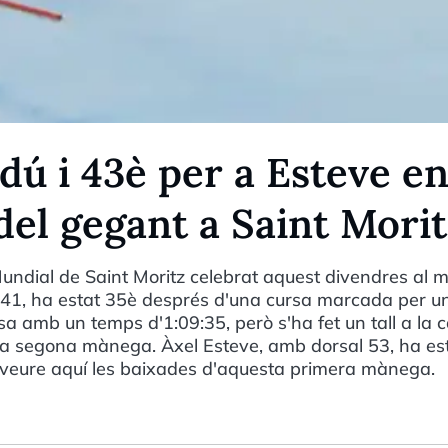
dú i 43è per a Esteve en
el gegant a Saint Mori
ndial de Saint Moritz celebrat aquest divendres al m
l 41, ha estat 35è després d'una cursa marcada per u
sa amb un temps d'1:09:35, però s'ha fet un tall a la
la segona mànega. Àxel Esteve, amb dorsal 53, ha es
 veure aquí les baixades d'aquesta primera mànega.