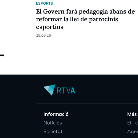
ESPORTS
El Govern farà pedagogia abans de
reformar la llei de patrocinis
esportius
18.06.26
Informació
Més
Notícies
EI T
Societat
Age