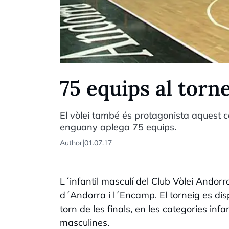
75 equips al torn
El vòlei també és protagonista aquest 
enguany aplega 75 equips.
|
Author
01.07.17
L´infantil masculí del Club Vòlei Andor
d´Andorra i l´Encamp. El torneig es disp
torn de les finals, en les categories infant
masculines.