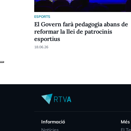
ESPORTS
El Govern farà pedagogia abans de
reformar la llei de patrocinis
esportius
18.06.26
Informació
Més
Notícies
EI T