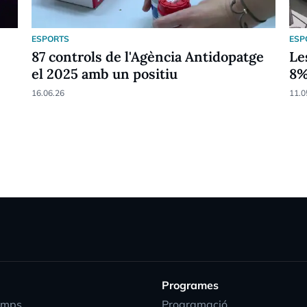
ESPORTS
ESP
87 controls de l'Agència Antidopatge
Le
el 2025 amb un positiu
8
16.06.26
11.0
Programes
emps
Programació