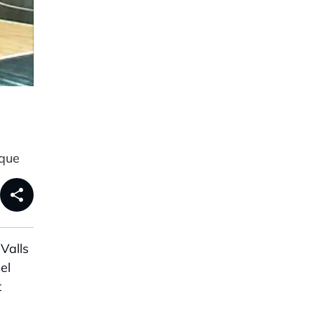
 que
share
Valls
el
t