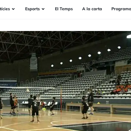
ícies
Esports
EI Temps
A la carta
Programa