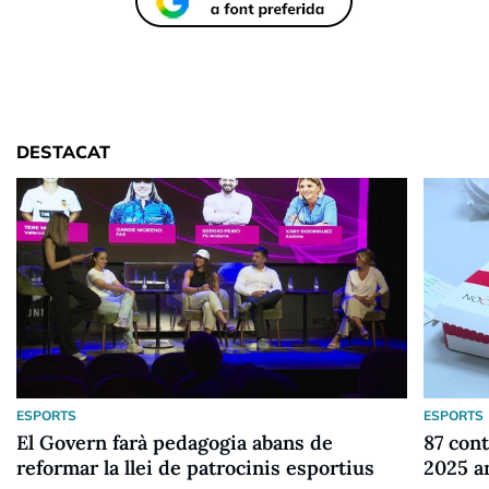
DESTACAT
ESPORTS
ESPORTS
El Govern farà pedagogia abans de
87 cont
reformar la llei de patrocinis esportius
2025 a