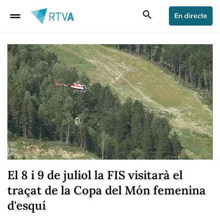
drag_handle
search
En directe
El 8 i 9 de juliol la FIS visitarà el
traçat de la Copa del Món femenina
d'esquí