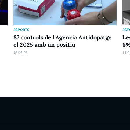
ESPORTS
ESP
87 controls de l'Agència Antidopatge
Le
el 2025 amb un positiu
8
16.06.26
11.0