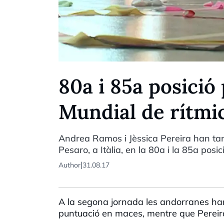
80a i 85a posició
Mundial de rítmi
Andrea Ramos i Jèssica Pereira han tanc
Pesaro, a Itàlia, en la 80a i la 85a pos
|
Author
31.08.17
A la segona jornada les andorranes han
puntuació en maces, mentre que Pereira 