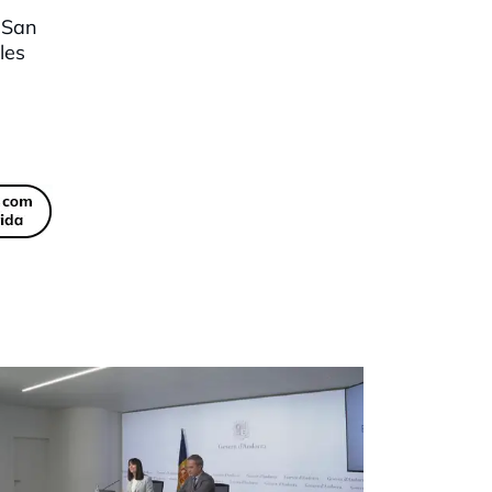
e San
les