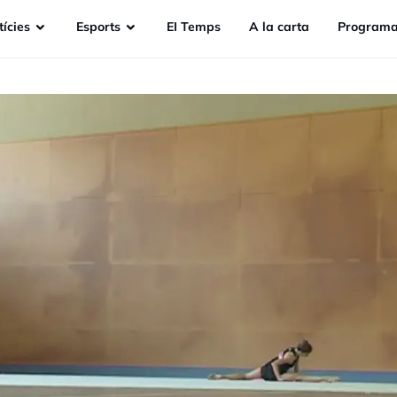
ícies
Esports
EI Temps
A la carta
Programa