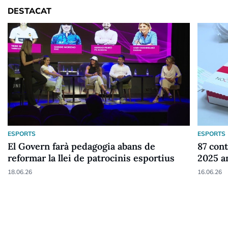
DESTACAT
ESPORTS
ESPORTS
El Govern farà pedagogia abans de
87 cont
reformar la llei de patrocinis esportius
2025 a
18.06.26
16.06.26