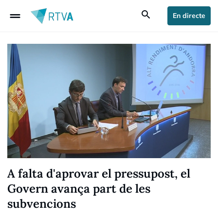
drag_handle
search
En directe
A falta d'aprovar el pressupost, el
Govern avança part de les
subvencions