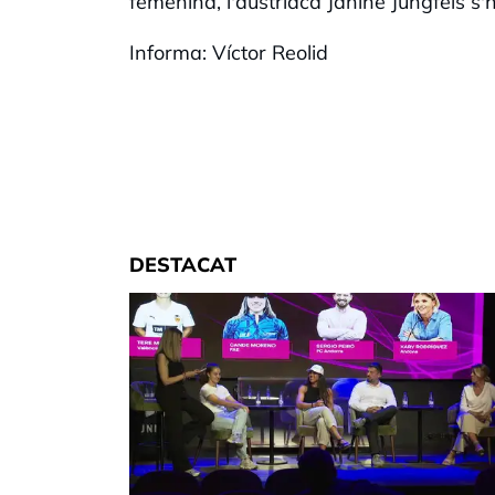
femenina, l'austríaca Janine Jungfels 
Informa: Víctor Reolid
DESTACAT