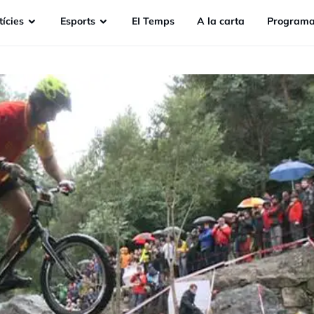
ícies
Esports
EI Temps
A la carta
Programa