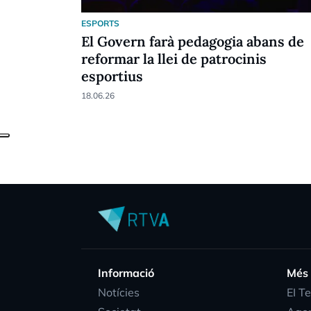
ESPORTS
El Govern farà pedagogia abans de
reformar la llei de patrocinis
esportius
18.06.26
Informació
Més
Notícies
EI T