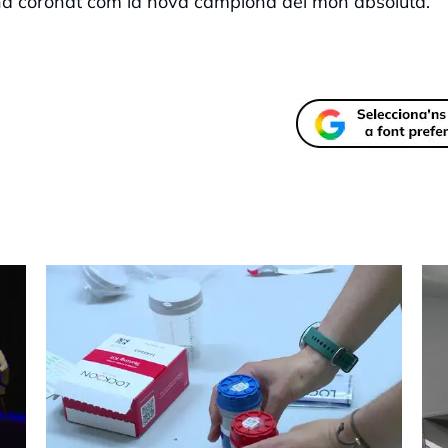
s'ha coronat com la nova campiona del món absoluta.