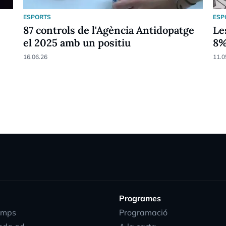
ESPORTS
ESP
87 controls de l'Agència Antidopatge
Le
el 2025 amb un positiu
8
16.06.26
11.0
Programes
emps
Programació