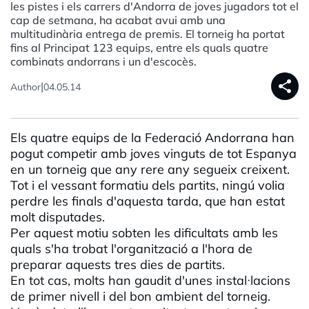
les pistes i els carrers d'Andorra de joves jugadors tot el
cap de setmana, ha acabat avui amb una
multitudinària entrega de premis. El torneig ha portat
fins al Principat 123 equips, entre els quals quatre
combinats andorrans i un d'escocès.
share
|
Author
04.05.14
Els quatre equips de la Federació Andorrana han
pogut competir amb joves vinguts de tot Espanya
en un torneig que any rere any segueix creixent.
Tot i el vessant formatiu dels partits, ningú volia
perdre les finals d'aquesta tarda, que han estat
molt disputades.
Per aquest motiu sobten les dificultats amb les
quals s'ha trobat l'organització a l'hora de
preparar aquests tres dies de partits.
En tot cas, molts han gaudit d'unes instal·lacions
de primer nivell i del bon ambient del torneig.