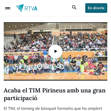
drag_handle
search
En directe
Acaba el TIM Pirineus amb una gran
participació
El TIM, el torneig de bàsquet formatiu que ha omplert