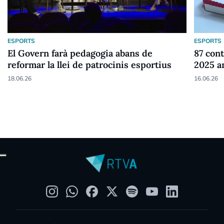
ESPORTS
ESPORTS
El Govern farà pedagogia abans de
87 cont
reformar la llei de patrocinis esportius
2025 a
18.06.26
16.06.26