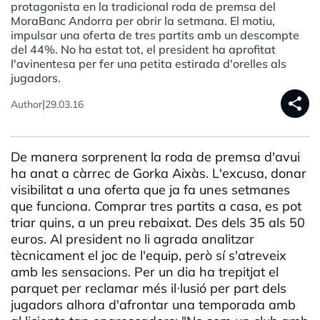
protagonista en la tradicional roda de premsa del
MoraBanc Andorra per obrir la setmana. El motiu,
impulsar una oferta de tres partits amb un descompte
del 44%. No ha estat tot, el president ha aprofitat
l'avinentesa per fer una petita estirada d'orelles als
jugadors.
share
|
Author
29.03.16
De manera sorprenent la roda de premsa d'avui
ha anat a càrrec de Gorka Aixàs. L'excusa, donar
visibilitat a una oferta que ja fa unes setmanes
que funciona. Comprar tres partits a casa, es pot
triar quins, a un preu rebaixat. Des dels 35 als 50
euros. Al president no li agrada analitzar
tècnicament el joc de l'equip, però sí s'atreveix
amb les sensacions. Per un dia ha trepitjat el
parquet per reclamar més il·lusió per part dels
jugadors alhora d'afrontar una temporada amb