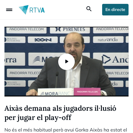
drag_handle
search
En directe
Aixàs demana als jugadors il·lusió
per jugar el play-off
No és el més habitual però avui Gorka Aixàs ha estat el