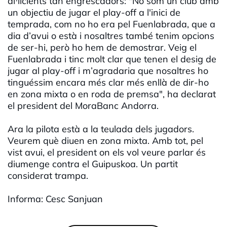
al·licients tan engrescadors: "No som un club amb
un objectiu de jugar el play-off a l'inici de
temprada, com no ho era pel Fuenlabrada, que a
dia d’avui o està i nosaltres també tenim opcions
de ser-hi, però ho hem de demostrar. Veig el
Fuenlabrada i tinc molt clar que tenen el desig de
jugar al play-off i m’agradaria que nosaltres ho
tinguéssim encara més clar més enllà de dir-ho
en zona mixta o en roda de premsa", ha declarat
el president del MoraBanc Andorra.
Ara la pilota està a la teulada dels jugadors.
Veurem què diuen en zona mixta. Amb tot, pel
vist avui, el president on els vol veure parlar és
diumenge contra el Guipuskoa. Un partit
considerat trampa.
Informa: Cesc Sanjuan