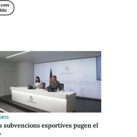
ORTS
ESPORTS
s subvencions esportives pugen el
Festival d
%
Racing (6-