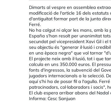
Dimarts al vespre en assemblea extraor
modificació de l'article 16 dels estatu
d'antiguitat formar part de la junta dire
Ferré.
No ha calgut ni alçar les mans, amb la 
España s'han resolt per unanimitat tots
secundat pel vicepresident Xavi Gil i el
seu objectiu és "generar il·lusió i credib
en una època negra" que vol tornar "d'u
El projecte neix amb il·lusió, tot i que 
calcula en uns 350.000 euros. El press
fonts d'ingressos, la subvenció del Gove
jugadors internacionals a la selecció. D
aquí s'hi ha de posar fil a l'agulla. Fer
patrocinadors, col·laboradors i socis", h
El club espera arribar abans del Nadal a
Informa: Cesc Sanjuan