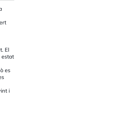
a
ert
. El
a estat
rò es
es
int i