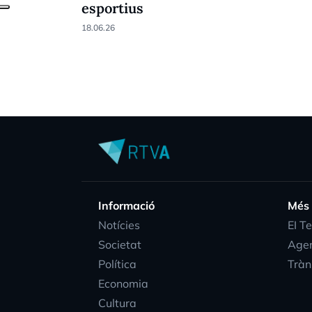
esportius
18.06.26
Informació
Més
Notícies
EI T
Societat
Age
Política
Tràn
Economia
Cultura