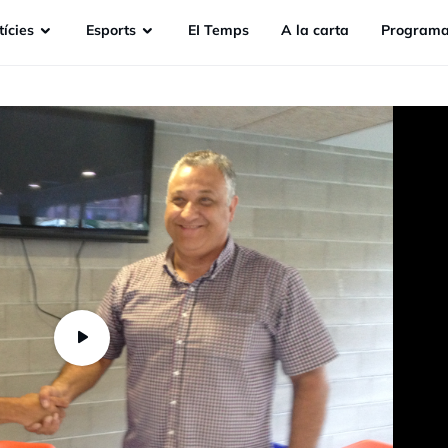
ícies
Esports
EI Temps
A la carta
Programa