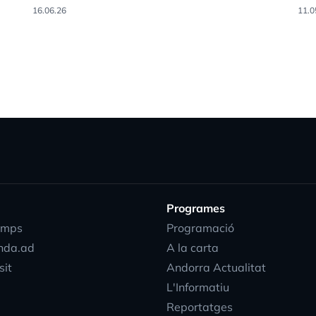
16.06.26
11.0
Programes
emps
Programació
nda.ad
A la carta
sit
Andorra Actualitat
L'Informatiu
Reportatges