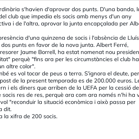
dinària s'havien d'aprovar dos punts. D'una banda, l
ts del club que impedia els socis amb menys d'un any
ctiva i de l'altra, aprovar la junta encapçalada per Alb
presència d'una quinzena de socis i l'absència de Lluís
 dos punts en favor de la nova junta. Albert Ferré,
 tresorer Jaume Borrell, ha estat nomenat nou president
ilitat" perquè "fins ara per les circumstàncies el club h
n altre color".
també es vol tocar de peus a terra. S'ignora el deute, pe
upost de la present temporada es de 200.000 euros. L
rn i els diners que arriben de la UEFA per la cessió de
e socis res de res, perquè ara com ara només n'hi ha v
ré vol "reconduir la situació econòmica i això passa per
a dit.
 la xifra de 200 socis.