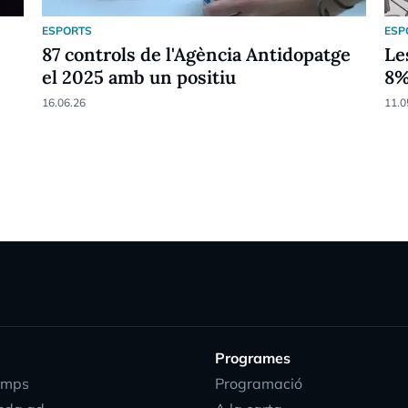
ESPORTS
ESP
87 controls de l'Agència Antidopatge
Le
el 2025 amb un positiu
8
16.06.26
11.0
Programes
emps
Programació