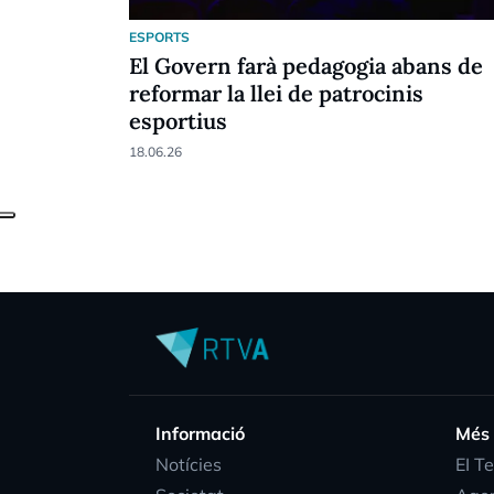
ESPORTS
El Govern farà pedagogia abans de
reformar la llei de patrocinis
esportius
18.06.26
Informació
Més
Notícies
EI T