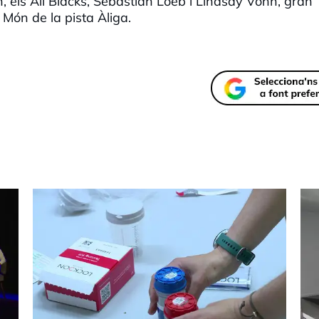
, els All Blacks, Sebastian Loeb i Lindsay Vonn, gran
Món de la pista Àliga.