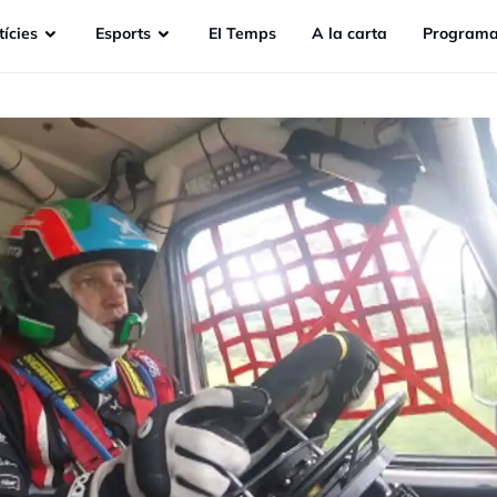
ícies
Esports
EI Temps
A la carta
Programa