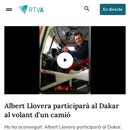
drag_handle
search
En directe
Albert Llovera participarà al Dakar
al volant d'un camió
Ho ha aconseguit. Albert Llovera participarà al Dakar.