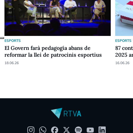
ESPORTS
ESPORTS
El Govern farà pedagogia abans de
87 cont
reformar la llei de patrocinis esportius
2025 a
18.06.26
16.06.26