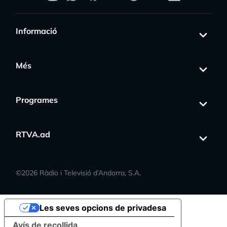
Informació
Més
Programes
RTVA.ad
©
2026
Ràdio i Televisió d’Andorra, S.A.
Les seves opcions de privadesa
Avís de recollida