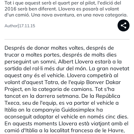
Tot i que aquest serà el quart per al pilot, l'edició del
2016 serà ben diferent. Llovera es posarà al volant
d'un camió. Una nova aventura, en una nova categoria.
share
|
Author
17.11.15
Després de donar moltes voltes, després de
trucar a moltes portes, després de molts dies
perseguint un somni, Albert Llovera estarà a la
sortida del ral·li més dur del món. La gran novetat
aquest any és el vehicle. Llovera competirà al
volant d'aquest Tatra, de l'equip Bonver Dakar
Project, en la categoria de camions. Tot s'ha
tancat en la darrera setmana. De la República
Txeca, seu de l'equip, es va portar el vehicle a
Itàlia on la companyia Guidosimplex ha
aconseguit adaptar el vehicle en només cinc dies.
En aquests moments Llovera està viatjant amb el
camió d'Itàlia a la localitat francesa de le Havre,