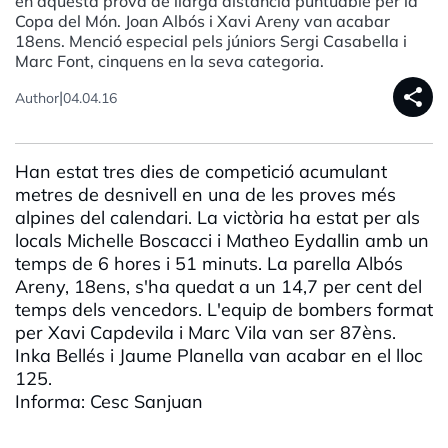
en aquesta prova de llarga distància puntuable per la
Copa del Món. Joan Albós i Xavi Areny van acabar
18ens. Menció especial pels júniors Sergi Casabella i
Marc Font, cinquens en la seva categoria.
share
|
Author
04.04.16
Han estat tres dies de competició acumulant
metres de desnivell en una de les proves més
alpines del calendari. La victòria ha estat per als
locals Michelle Boscacci i Matheo Eydallin amb un
temps de 6 hores i 51 minuts. La parella Albós
Areny, 18ens, s'ha quedat a un 14,7 per cent del
temps dels vencedors. L'equip de bombers format
per Xavi Capdevila i Marc Vila van ser 87èns.
Inka Bellés i Jaume Planella van acabar en el lloc
125.
Informa: Cesc Sanjuan