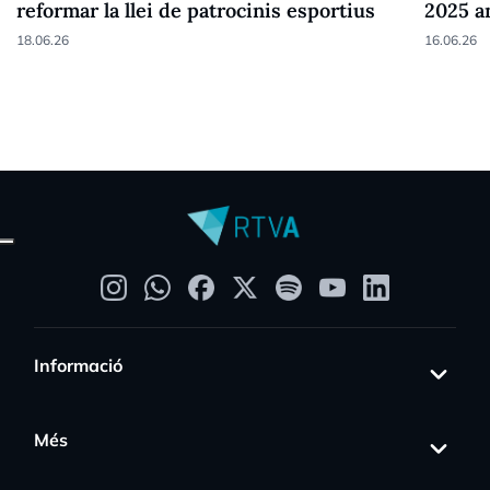
reformar la llei de patrocinis esportius
2025 a
18.06.26
16.06.26
Informació
Més