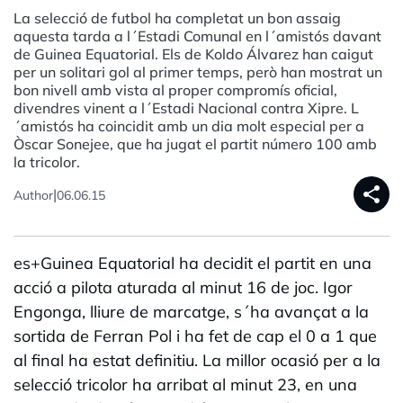
La selecció de futbol ha completat un bon assaig
aquesta tarda a l´Estadi Comunal en l´amistós davant
de Guinea Equatorial. Els de Koldo Álvarez han caigut
per un solitari gol al primer temps, però han mostrat un
bon nivell amb vista al proper compromís oficial,
divendres vinent a l´Estadi Nacional contra Xipre. L
´amistós ha coincidit amb un dia molt especial per a
Òscar Sonejee, que ha jugat el partit número 100 amb
la tricolor.
share
|
Author
06.06.15
es+Guinea Equatorial ha decidit el partit en una
acció a pilota aturada al minut 16 de joc. Igor
Engonga, lliure de marcatge, s´ha avançat a la
sortida de Ferran Pol i ha fet de cap el 0 a 1 que
al final ha estat definitiu. La millor ocasió per a la
selecció tricolor ha arribat al minut 23, en una