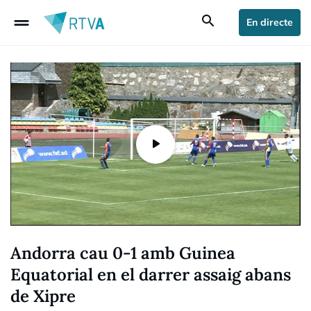
drag_handle
search
En directe
Andorra cau 0-1 amb Guinea
Equatorial en el darrer assaig abans
de Xipre