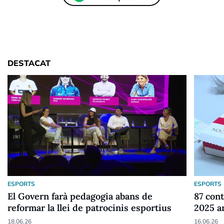
DESTACAT
ESPORTS
ESPORTS
El Govern farà pedagogia abans de
87 cont
reformar la llei de patrocinis esportius
2025 a
18.06.26
16.06.26