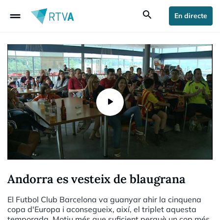
drag_handle
search
En directe
Andorra es vesteix de blaugrana
El Futbol Club Barcelona va guanyar ahir la cinquena
copa d'Europa i aconsegueix, així, el triplet aquesta
temporada. Motiu més que suficient perquè un cop més