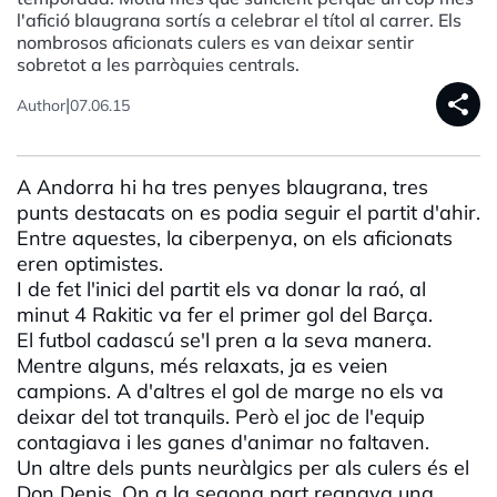
l'afició blaugrana sortís a celebrar el títol al carrer. Els
nombrosos aficionats culers es van deixar sentir
sobretot a les parròquies centrals.
share
|
Author
07.06.15
A Andorra hi ha tres penyes blaugrana, tres
punts destacats on es podia seguir el partit d'ahir.
Entre aquestes, la ciberpenya, on els aficionats
eren optimistes.
I de fet l'inici del partit els va donar la raó, al
minut 4 Rakitic va fer el primer gol del Barça.
El futbol cadascú se'l pren a la seva manera.
Mentre alguns, més relaxats, ja es veien
campions. A d'altres el gol de marge no els va
deixar del tot tranquils. Però el joc de l'equip
contagiava i les ganes d'animar no faltaven.
Un altre dels punts neuràlgics per als culers és el
Don Denis. On a la segona part regnava una