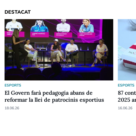
DESTACAT
ESPORTS
ESPORTS
El Govern farà pedagogia abans de
87 cont
reformar la llei de patrocinis esportius
2025 a
18.06.26
16.06.26