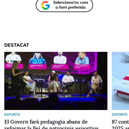
DESTACAT
ESPORTS
ESPORTS
El Govern farà pedagogia abans de
87 cont
reformar la llei de patrocinis esportius
2025 a