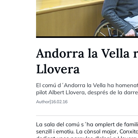
Andorra la Vella
Llovera
El comú d´Andorra la Vella ha homenatj
pilot Albert Llovera, després de la darre
|
Author
16.02.16
La sala del comú s´ha omplert de famili
senzill i emotiu. La cònsol major, Con