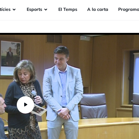
ícies
Esports
EI Temps
A la carta
Programa