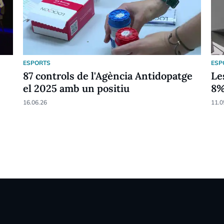
ESPORTS
ESP
87 controls de l'Agència Antidopatge
Le
el 2025 amb un positiu
8
16.06.26
11.0