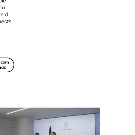
ble
 ha
re d
uests