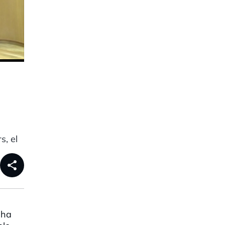
s, el
share
 ha