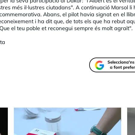
er la seva participació al Dakar: "l'Albert és el verita
res més il·lustres ciutadans". A continuació Marsol li
 commemorativa. Abans, el pilot havia signat en el llib
econeixement i ha dit que, de tots els que ha rebut aq
: "Que el teu poble et reconegui sempre és molt agraït".
sta