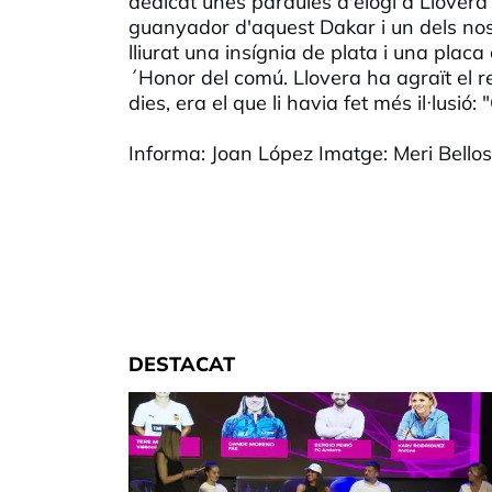
dedicat unes paraules d'elogi a Llovera p
guanyador d'aquest Dakar i un dels nost
lliurat una insígnia de plata i una placa
´Honor del comú. Llovera ha agraït el r
dies, era el que li havia fet més il·lusió
Informa: Joan López Imatge: Meri Bello
DESTACAT