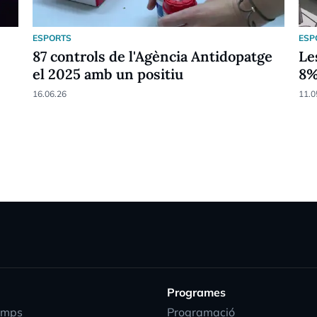
ESPORTS
ESP
87 controls de l'Agència Antidopatge
Le
el 2025 amb un positiu
8
16.06.26
11.0
Programes
emps
Programació