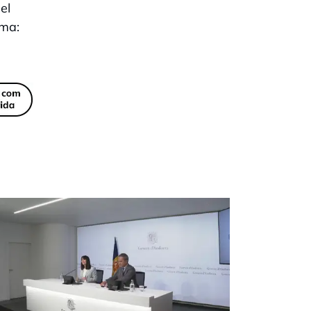
el
rma: