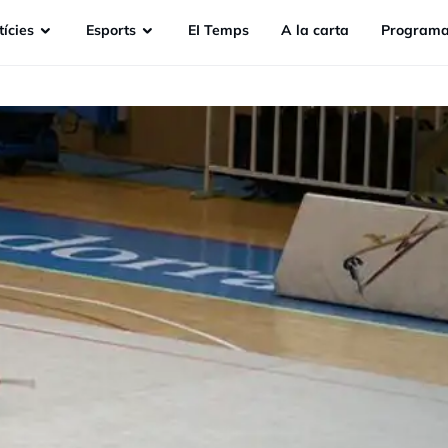
ícies
Esports
EI Temps
A la carta
Programa