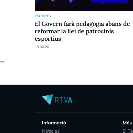
ESPORTS
El Govern farà pedagogia abans de
reformar la llei de patrocinis
esportius
18.06.26
Informació
Més
Notícies
EI T