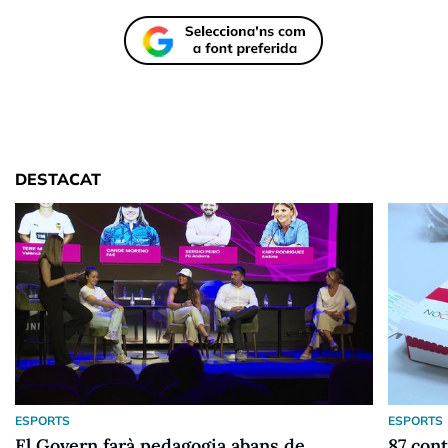
DESTACAT
ESPORTS
ESPORTS
El Govern farà pedagogia abans de
87 cont