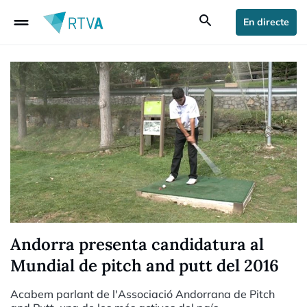
drag_handle
search
En directe
Andorra presenta candidatura al
Mundial de pitch and putt del 2016
Acabem parlant de l'Associació Andorrana de Pitch