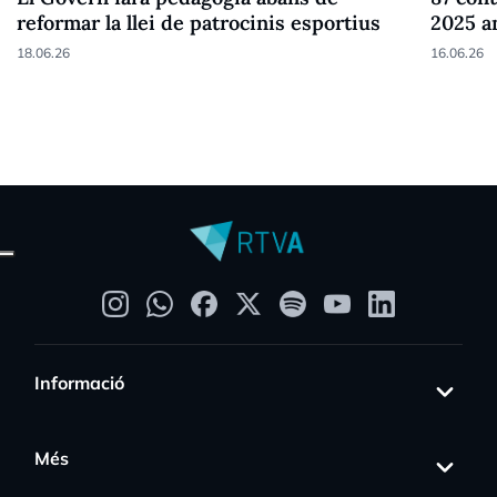
reformar la llei de patrocinis esportius
2025 a
18.06.26
16.06.26
Informació
Més