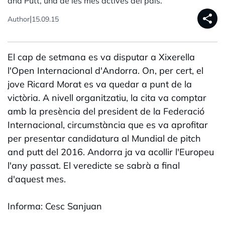
and Putt, una de les més actives del país.
share
|
Author
15.09.15
El cap de setmana es va disputar a Xixerella
l'Open Internacional d'Andorra. On, per cert, el
jove Ricard Morat es va quedar a punt de la
victòria. A nivell organitzatiu, la cita va comptar
amb la presència del president de la Federació
Internacional, circumstància que es va aprofitar
per presentar candidatura al Mundial de pitch
and putt del 2016. Andorra ja va acollir l'Europeu
l'any passat. El veredicte se sabrà a final
d'aquest mes.
Informa: Cesc Sanjuan