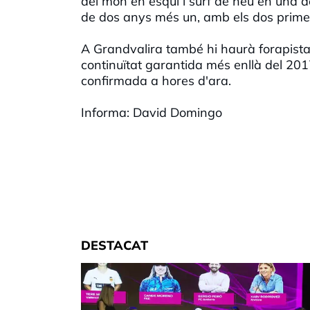
del món en esquí i surf de neu en una d
de dos anys més un, amb els dos primer
A Grandvalira també hi haurà forapista
continuïtat garantida més enllà del 201
confirmada a hores d'ara.
Informa: David Domingo
DESTACAT