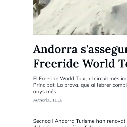
Andorra s'assegur
Freeride World T
El Freeride World Tour, el circuit més 
Principat. La prova, que al febrer compl
anys més.
|
Author
03.11.16
Secnoa i Andorra Turisme han renovat un