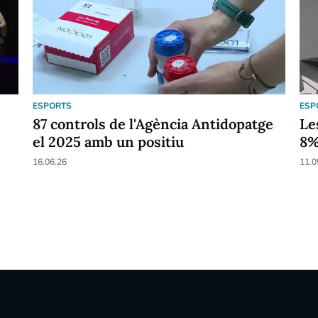
ESPORTS
ESP
87 controls de l'Agència Antidopatge
Le
el 2025 amb un positiu
8
16.06.26
11.0