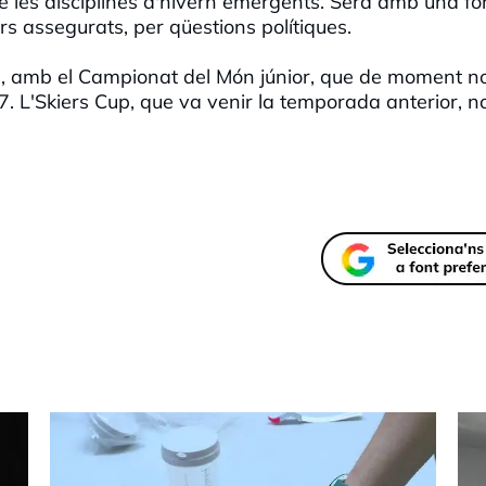
e les disciplines d'hivern emergents. Serà amb una f
s assegurats, per qüestions polítiques.
, amb el Campionat del Món júnior, que de moment no
7. L'Skiers Cup, que va venir la temporada anterior, n