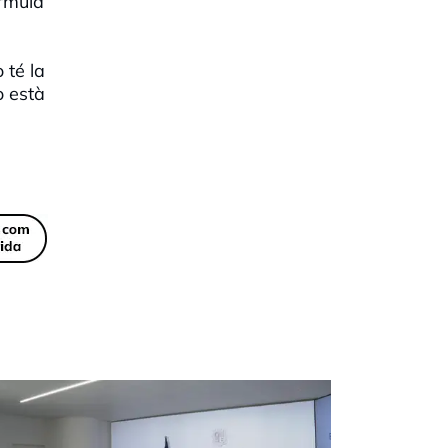
órmula
 té la
o està