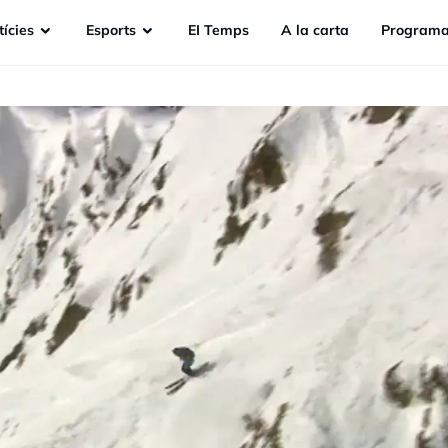
ícies
Esports
EI Temps
A la carta
Programa