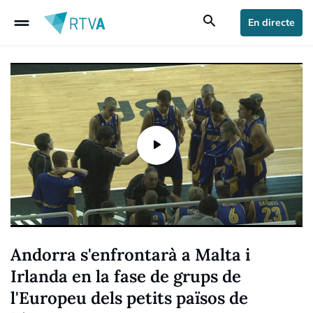
drag_handle
search
En directe
Andorra s'enfrontarà a Malta i
Irlanda en la fase de grups de
l'Europeu dels petits països de