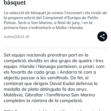
bàsquet
La selecció de bàsquet ja coneix l'escenari i els rivals de
la propera edició del Campionat d'Europa de Petits
Països. Serà a San Marino, a final de juny, i en la
primera fase s'enfrontarà a Malta i Irlanda.
share
|
Author
16.01.18
Set equips nacionals prendran part en la
competició, dividits en dos grups de quatre i tres
equips. Irlanda i Noruega parteixen, a priori, com
els favorits de cada grup, i Andorra té com a
objectiu passar a les semifinals. De fet, el
combinat que dirigeix David Eudal defensa la
medalla de plata obtinguda fa dos anys.
Moldàvia, Gibraltar i l'amfitriona San Marino
completen la nòmina de la competició.