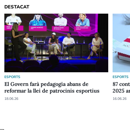
DESTACAT
ESPORTS
ESPORTS
El Govern farà pedagogia abans de
87 cont
reformar la llei de patrocinis esportius
2025 a
18.06.26
16.06.26