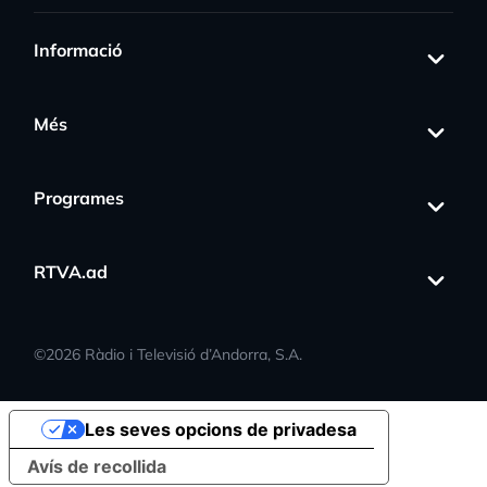
Informació
Més
Programes
RTVA.ad
©
2026
Ràdio i Televisió d’Andorra, S.A.
Les seves opcions de privadesa
Avís de recollida