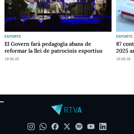
ESPORTS
ESPORTS
El Govern farà pedagogia abans de
87 cont
reformar la llei de patrocinis esportius
2025 a
18.06.26
16.06.26