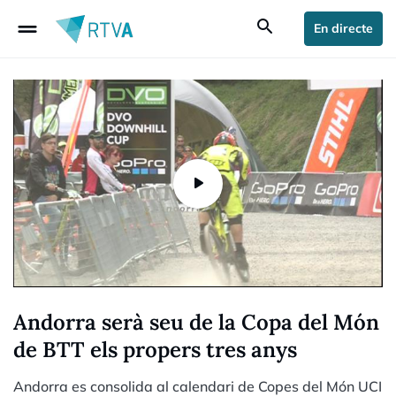
drag_handle
search
En directe
Andorra serà seu de la Copa del Món
de BTT els propers tres anys
Andorra es consolida al calendari de Copes del Món UCI