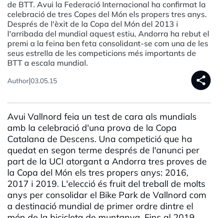
de BTT. Avui la Federació Internacional ha confirmat la
celebració de tres Copes del Món els propers tres anys.
Després de l'èxit de la Copa del Món del 2013 i
l'arribada del mundial aquest estiu, Andorra ha rebut el
premi a la feina ben feta consolidant-se com una de les
seus estrella de les competicions més importants de
BTT a escala mundial.
share
|
Author
03.05.15
Avui Vallnord feia un test de cara als mundials
amb la celebració d'una prova de la Copa
Catalana de Descens. Una competició que ha
quedat en segon terme després de l'anunci per
part de la UCI atorgant a Andorra tres proves de
la Copa del Món els tres propers anys: 2016,
2017 i 2019. L'elecció és fruit del treball de molts
anys per consolidar el Bike Park de Vallnord com
a destinació mundial de primer ordre dintre el
món de la bicicleta de muntanya. Fins al 2019