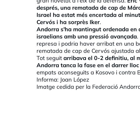
gran novetat a l'eix de la defensa.
Èric 
després, una rematada de cap de Márci
Israel ha estat més encertada al minut
Cervós i ha sorprès Iker
.
Andorra s'ha mantingut ordenada en de
israelians amb una pressió avançada
.
represa i podria haver arribat en una
rematada de cap de Cervós ajustada al
Tot seguit
arribava el 0-2 definitiu, a
Andorra tanca la fase en el darrer lloc
empats aconseguits a Kosovo i contra B
Informa: Joan López
Imatge cedida per la Federació Andor