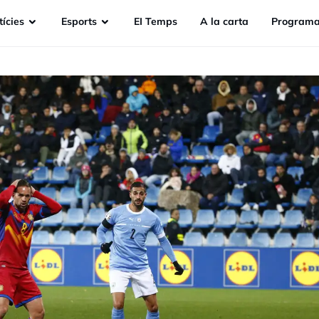
ícies
Esports
EI Temps
A la carta
Programa