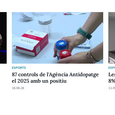
ESPORTS
ESP
87 controls de l'Agència Antidopatge
Le
el 2025 amb un positiu
8
16.06.26
11.0