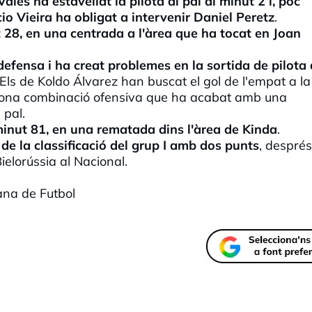
Vales ha estavellat la pilota al pal al minut 2 i, poc
o Vieira ha obligat a intervenir Daniel Peretz
.
 28, en una centrada a l'àrea que ha tocat en Joan
fensa i ha creat problemes en la sortida de pilota 
 Els de Koldo Álvarez han buscat el gol de l'empat a la
 bona combinació ofensiva que ha acabat amb una
 pal.
l minut 81, en una rematada dins l'àrea de Kinda
.
 de la classificació del grup I amb dos punts
, després
ielorússia al Nacional.
rana de Futbol