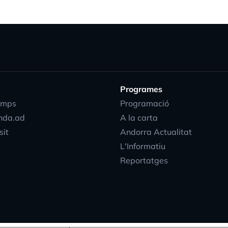
Programes
emps
Programació
nda.ad
A la carta
sit
Andorra Actualitat
L'Informatiu
Reportatges