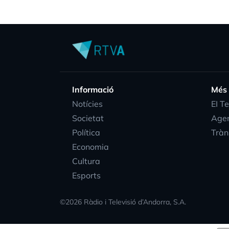
Informació
Més
Notícies
EI T
Societat
Age
Política
Tràn
Economia
Cultura
Esports
©
2026
Ràdio i Televisió d’Andorra, S.A.