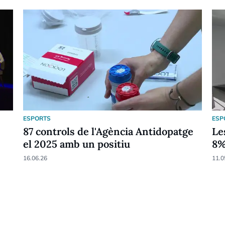
ESPORTS
ESP
87 controls de l'Agència Antidopatge
Le
el 2025 amb un positiu
8
16.06.26
11.0