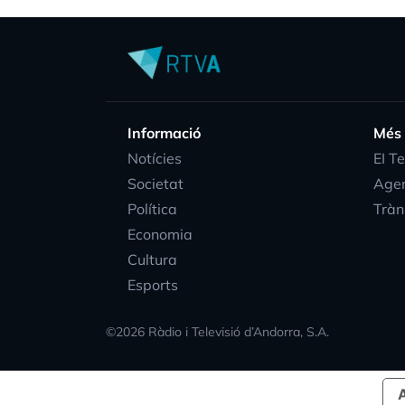
Informació
Més
Notícies
EI T
Societat
Age
Política
Tràn
Economia
Cultura
Esports
©
2026
Ràdio i Televisió d’Andorra, S.A.
A