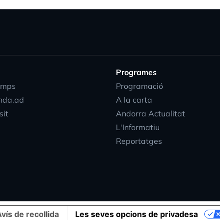
Programes
emps
Programació
nda.ad
A la carta
sit
Andorra Actualitat
L'Informatiu
Reportatges
vís de recollida
Les seves opcions de privadesa