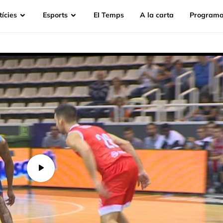
ícies
Esports
EI Temps
A la carta
Programa