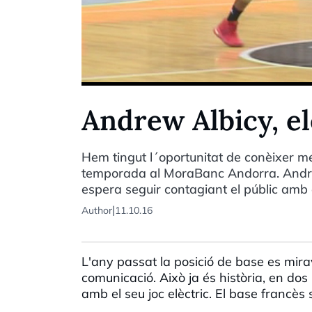
Andrew Albicy, el
Hem tingut l´oportunitat de conèixer mé
temporada al MoraBanc Andorra. Andrew
espera seguir contagiant el públic amb e
|
Author
11.10.16
L'any passat la posició de base es mira
comunicació. Això ja és història, en dos
amb el seu joc elèctric. El base francès