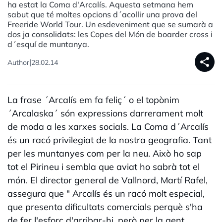
ha estat la Coma d'Arcalís. Aquesta setmana hem
sabut que té moltes opcions d´acollir una prova del
Freeride World Tour. Un esdeveniment que se sumarà a
dos ja consolidats: les Copes del Món de boarder cross i
d´esquí de muntanya.
share
|
Author
28.02.14
La frase ´Arcalís em fa feliç´ o el topònim
´Arcalaska´ són expressions darrerament molt
de moda a les xarxes socials. La Coma d´Arcalís
és un racó privilegiat de la nostra geografia. Tant
per les muntanyes com per la neu. Això ho sap
tot el Pirineu i sembla que aviat ho sabrà tot el
món. El director general de Vallnord, Martí Rafel,
assegura que " Arcalís és un racó molt especial,
que presenta dificultats comercials perquè s'ha
de fer l'esforç d'arribar-hi, però per la gent