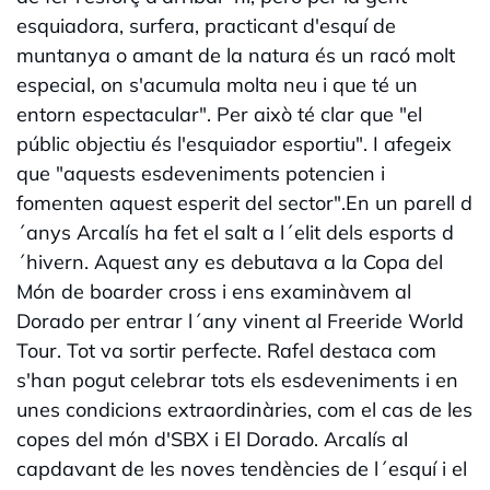
esquiadora, surfera, practicant d'esquí de
muntanya o amant de la natura és un racó molt
especial, on s'acumula molta neu i que té un
entorn espectacular". Per això té clar que "el
públic objectiu és l'esquiador esportiu". I afegeix
que "aquests esdeveniments potencien i
fomenten aquest esperit del sector".En un parell d
´anys Arcalís ha fet el salt a l´elit dels esports d
´hivern. Aquest any es debutava a la Copa del
Món de boarder cross i ens examinàvem al
Dorado per entrar l´any vinent al Freeride World
Tour. Tot va sortir perfecte. Rafel destaca com
s'han pogut celebrar tots els esdeveniments i en
unes condicions extraordinàries, com el cas de les
copes del món d'SBX i El Dorado. Arcalís al
capdavant de les noves tendències de l´esquí i el