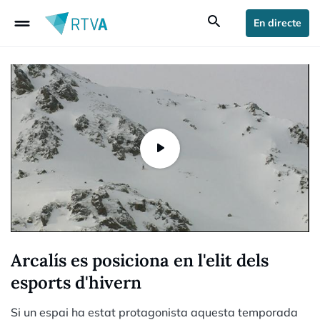
drag_handle
search
En directe
Arcalís es posiciona en l'elit dels
esports d'hivern
Si un espai ha estat protagonista aquesta temporada