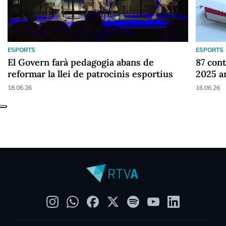
ESPORTS
ESPORTS
El Govern farà pedagogia abans de
87 cont
reformar la llei de patrocinis esportius
2025 a
18.06.26
16.06.26