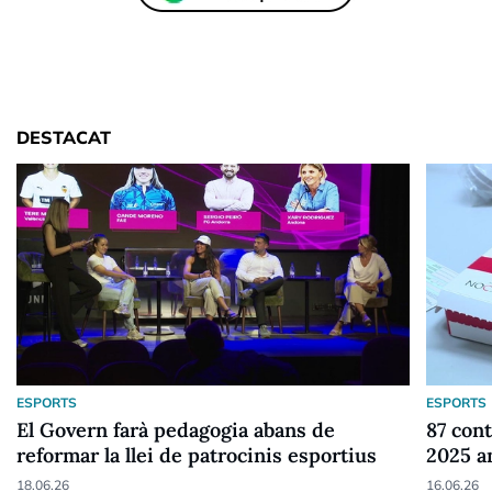
DESTACAT
ESPORTS
ESPORTS
El Govern farà pedagogia abans de
87 cont
reformar la llei de patrocinis esportius
2025 a
18.06.26
16.06.26