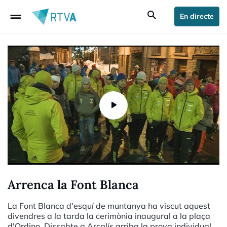
drag_handle
search
En directe
Arrenca la Font Blanca
La Font Blanca d'esquí de muntanya ha viscut aquest
divendres a la tarda la cerimònia inaugural a la plaça
d'Ordino. Dissabte a Arcalís arriba la prova individual,