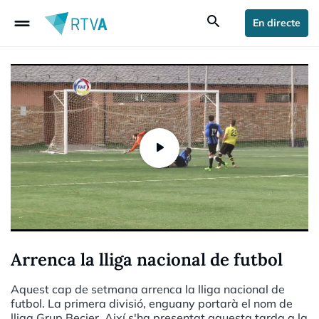
drag_handle
search
En directe
Arrenca la lliga nacional de futbol
Aquest cap de setmana arrenca la lliga nacional de
futbol. La primera divisió, enguany portarà el nom de
lliga Grup Becier. Així s'ha presentat aquesta tarda a la