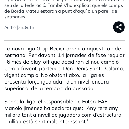
seu de la federació. També s'ha explicat que els camps
de Borda Mateu estaran a punt d'aquí a un parell de
setmanes.
share
|
Author
25.09.15
La nova lliga Grup Becier arrenca aquest cap de
setmana. Per davant, 14 jornades de fase regular
i 6 més de play-off que decidiran el nou campió.
Com a favorit, parteix el Don Denis Santa Coloma,
vigent campió. No obstant això, la lliga es
presenta força igualada i d'un nivell encara
superior al de la temporada passada.
Sobre la lliga, el responsable de Futbol FAF,
Manolo Jiménez ha declarat que: "Any rere any
millora tant a nivell de jugadors com d’estructura.
L alliga està sent molt interessant."