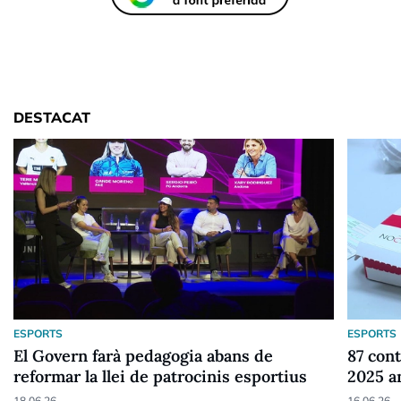
DESTACAT
ESPORTS
ESPORTS
El Govern farà pedagogia abans de
87 cont
reformar la llei de patrocinis esportius
2025 a
18.06.26
16.06.26