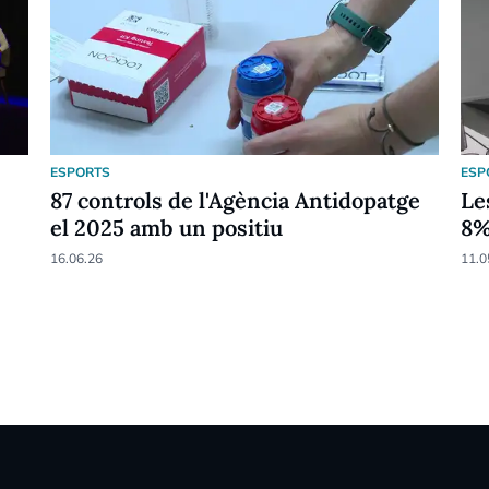
ESPORTS
ESP
87 controls de l'Agència Antidopatge
Le
el 2025 amb un positiu
8
16.06.26
11.0