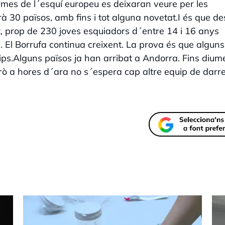
mes de l´esquí europeu es deixaran veure per les
 30 països, amb fins i tot alguna novetat.I és que de
nt, prop de 230 joves esquiadors d´entre 14 i 16 anys
d. El Borrufa continua creixent. La prova és que alguns
ps.Alguns països ja han arribat a Andorra. Fins diu
erò a hores d´ara no s´espera cap altre equip de darr