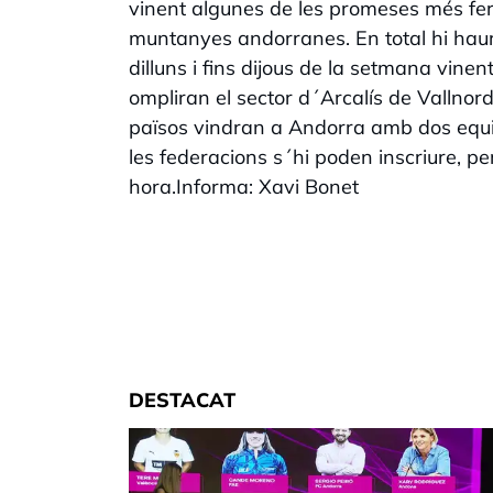
vinent algunes de les promeses més fer
muntanyes andorranes. En total hi haurà
dilluns i fins dijous de la setmana vine
ompliran el sector d´Arcalís de Vallnor
països vindran a Andorra amb dos equi
les federacions s´hi poden inscriure, p
hora.Informa: Xavi Bonet
DESTACAT