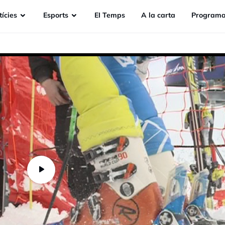
ícies
Esports
EI Temps
A la carta
Programa