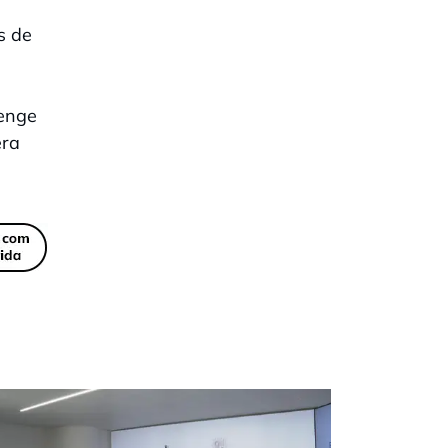
s de
menge
era