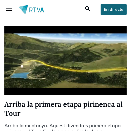
drag_handle
search
En directe
Arriba la primera etapa pirinenca al
Tour
Arriba la muntanya. Aquest divendres primera etapa