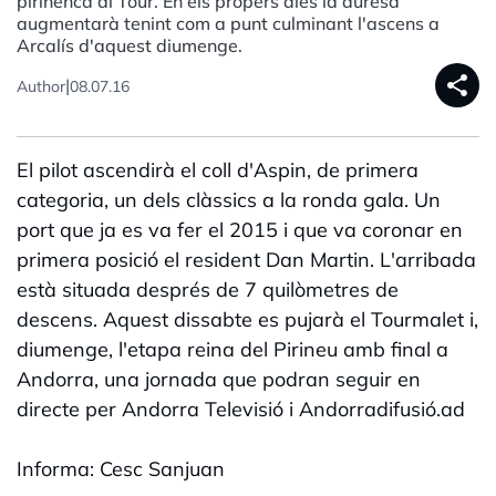
pirinenca al Tour. En els propers dies la duresa
augmentarà tenint com a punt culminant l'ascens a
Arcalís d'aquest diumenge.
share
|
Author
08.07.16
El pilot ascendirà el coll d'Aspin, de primera
categoria, un dels clàssics a la ronda gala. Un
port que ja es va fer el 2015 i que va coronar en
primera posició el resident Dan Martin. L'arribada
està situada després de 7 quilòmetres de
descens. Aquest dissabte es pujarà el Tourmalet i,
diumenge, l'etapa reina del Pirineu amb final a
Andorra, una jornada que podran seguir en
directe per Andorra Televisió i Andorradifusió.ad
Informa: Cesc Sanjuan