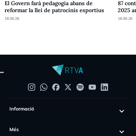
El Govern farà pedagogia abans de
87 cont
reformar la llei de patrocinis esportius
2025 a
18.06.26
16.06.26
Informació
Més