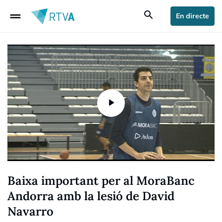
drag_handle
search
En directe
Baixa important per al MoraBanc
Andorra amb la lesió de David
Navarro