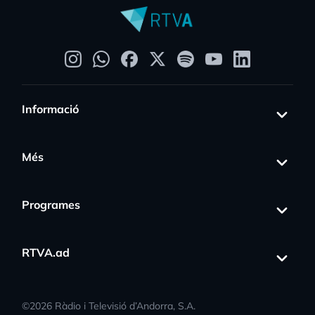
Informació
Més
Programes
RTVA.ad
©
2026
Ràdio i Televisió d’Andorra, S.A.