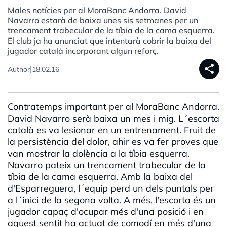
Males notícies per al MoraBanc Andorra. David
Navarro estarà de baixa unes sis setmanes per un
trencament trabecular de la tíbia de la cama esquerra.
El club ja ha anunciat que intentarà cobrir la baixa del
jugador català incorporant algun reforç.
share
|
Author
18.02.16
Contratemps important per al MoraBanc Andorra.
David Navarro serà baixa un mes i mig. L´escorta
català es va lesionar en un entrenament. Fruit de
la persistència del dolor, ahir es va fer proves que
van mostrar la dolència a la tíbia esquerra.
Navarro pateix un trencament trabecular de la
tíbia de la cama esquerra. Amb la baixa del
d'Esparreguera, l´equip perd un dels puntals per
a l´inici de la segona volta. A més, l'escorta és un
jugador capaç d'ocupar més d'una posició i en
aquest sentit ha actuat de comodí en més d'una