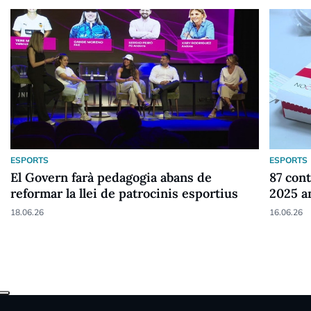
ESPORTS
ESPORTS
El Govern farà pedagogia abans de
87 cont
reformar la llei de patrocinis esportius
2025 a
18.06.26
16.06.26