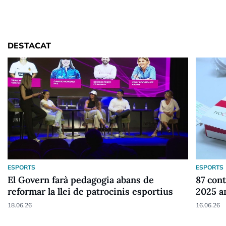
DESTACAT
ESPORTS
ESPORTS
El Govern farà pedagogia abans de
87 cont
reformar la llei de patrocinis esportius
2025 a
18.06.26
16.06.26