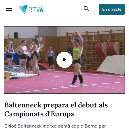
drag_handle
search
En directe
Baltenneck prepara el debut als
Campionats d'Europa
Chloé Baltenneck marxa demà cap a Berna per