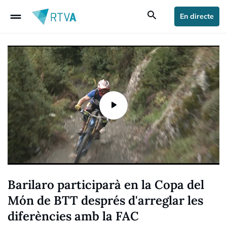
drag_handle
search
En directe
Barilaro participarà en la Copa del
Món de BTT després d'arreglar les
diferències amb la FAC