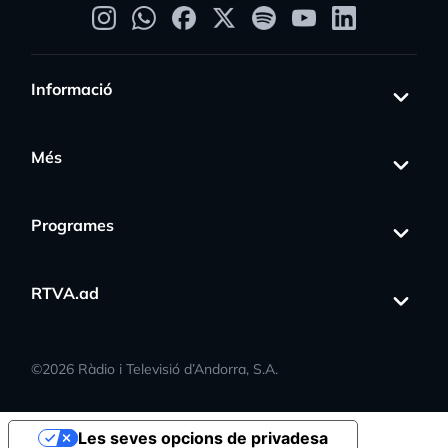
Informació
Més
Programes
RTVA.ad
©
2026
Ràdio i Televisió d’Andorra, S.A.
Les seves opcions de privadesa