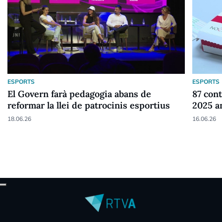
ESPORTS
ESPORTS
El Govern farà pedagogia abans de
87 cont
reformar la llei de patrocinis esportius
2025 a
18.06.26
16.06.26