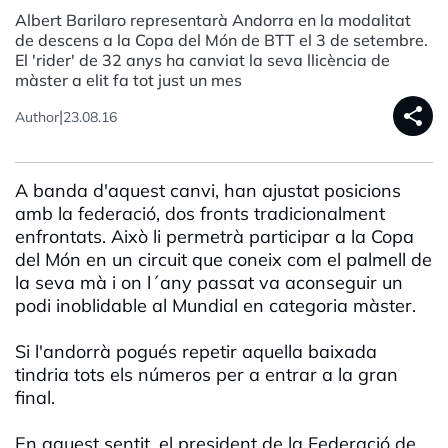
Albert Barilaro representarà Andorra en la modalitat
de descens a la Copa del Món de BTT el 3 de setembre.
El 'rider' de 32 anys ha canviat la seva llicència de
màster a elit fa tot just un mes
share
|
Author
23.08.16
A banda d'aquest canvi, han ajustat posicions
amb la federació, dos fronts tradicionalment
enfrontats. Això li permetrà participar a la Copa
del Món en un circuit que coneix com el palmell de
la seva mà i on l´any passat va aconseguir un
podi inoblidable al Mundial en categoria màster.
Si l'andorrà pogués repetir aquella baixada
tindria tots els números per a entrar a la gran
final.
En aquest sentit, el president de la Federació de