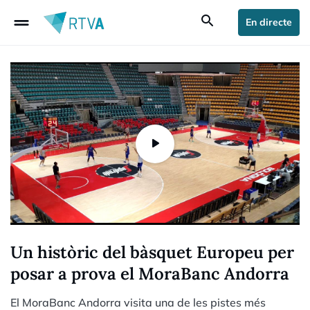
drag_handle
search
En directe
Un històric del bàsquet Europeu per
posar a prova el MoraBanc Andorra
El MoraBanc Andorra visita una de les pistes més