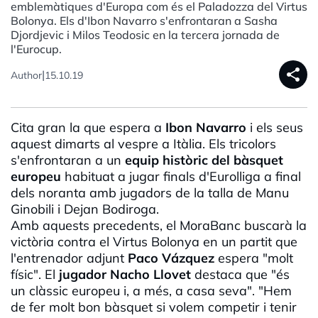
emblemàtiques d'Europa com és el Paladozza del Virtus
Bolonya. Els d'Ibon Navarro s'enfrontaran a Sasha
Djordjevic i Milos Teodosic en la tercera jornada de
l'Eurocup.
share
|
Author
15.10.19
Cita gran la que espera a
Ibon
Navarro
i els seus
aquest dimarts al vespre a Itàlia. Els tricolors
s'enfrontaran a un
equip històric del bàsquet
europeu
habituat a jugar finals
d'Eurolliga
a final
dels noranta amb jugadors de la talla de
Manu
Ginobili
i
Dejan
Bodiroga
.
Amb aquests precedents, el
MoraBanc
buscarà la
victòria contra el
Virtus
Bolonya en un partit que
l'entrenador adjunt
Paco Vázquez
espera "molt
físic". El
jugador Nacho Llovet
destaca que "és
un clàssic europeu i, a més, a casa seva". "Hem
de fer molt bon bàsquet si volem competir i tenir