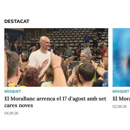
DESTACAT
BÀSQUET
BÀSQUET
El MoraBanc arrenca el 17 d'agost amb set
El Mora
cares noves
02.08.26
04.08.26