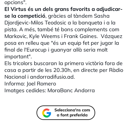
opcions".
El
Virtus
és un dels grans favorits a adjudicar-
se la competició
, gràcies al tàndem
Sasha
Djordjevic
-
Milos
Teodosic
a la banqueta i a la
pista. A més, també té bons complements com
Markovic
,
Kyle
Weems
i
Frank
Gaines
. Vázquez
posa en relleu que "és un equip fet per jugar la
final de l'Eurocup i guanyar allà seria molt
important".
Els tricolors buscaran la primera victòria fora de
casa a partir de les 20.30h, en directe per Ràdio
Nacional i
andorradifusio
.ad.
Informa: Joel Romero
Imatges cedides:
MoraBanc
Andorra