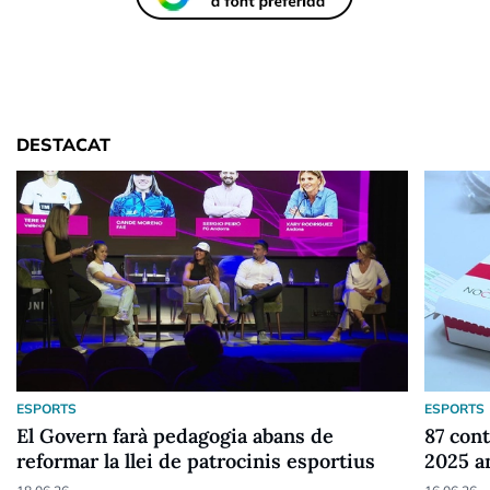
DESTACAT
ESPORTS
ESPORTS
El Govern farà pedagogia abans de
87 cont
reformar la llei de patrocinis esportius
2025 a