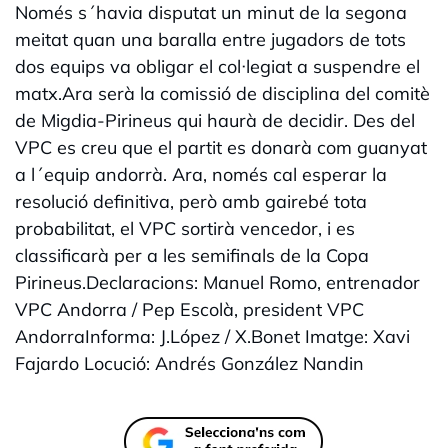
Només s´havia disputat un minut de la segona
meitat quan una baralla entre jugadors de tots
dos equips va obligar el col·legiat a suspendre el
matx.Ara serà la comissió de disciplina del comitè
de Migdia-Pirineus qui haurà de decidir. Des del
VPC es creu que el partit es donarà com guanyat
a l´equip andorrà. Ara, només cal esperar la
resolució definitiva, però amb gairebé tota
probabilitat, el VPC sortirà vencedor, i es
classificarà per a les semifinals de la Copa
Pirineus.Declaracions: Manuel Romo, entrenador
VPC Andorra / Pep Escolà, president VPC
AndorraInforma: J.López / X.Bonet Imatge: Xavi
Fajardo Locució: Andrés González Nandin