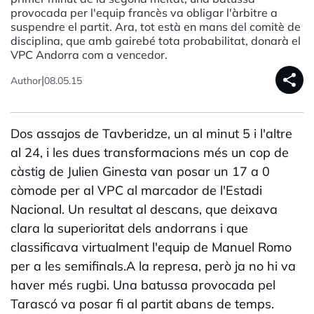
provocada per l'equip francès va obligar l'àrbitre a
suspendre el partit. Ara, tot està en mans del comitè de
disciplina, que amb gairebé tota probabilitat, donarà el
VPC Andorra com a vencedor.
share
|
Author
08.05.15
Dos assajos de Tavberidze, un al minut 5 i l'altre
al 24, i les dues transformacions més un cop de
càstig de Julien Ginesta van posar un 17 a 0
còmode per al VPC al marcador de l'Estadi
Nacional. Un resultat al descans, que deixava
clara la superioritat dels andorrans i que
classificava virtualment l'equip de Manuel Romo
per a les semifinals.A la represa, però ja no hi va
haver més rugbi. Una batussa provocada pel
Tarascó va posar fi al partit abans de temps.