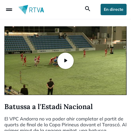
drag_handle
search
En directe
Batussa a l'Estadi Nacional
El VPC Andorra no va poder ahir completar el partit de
quarts de final de la Copa Pirineus davant el Tarascó. Al
primer minut de la segona meitat, una batussa