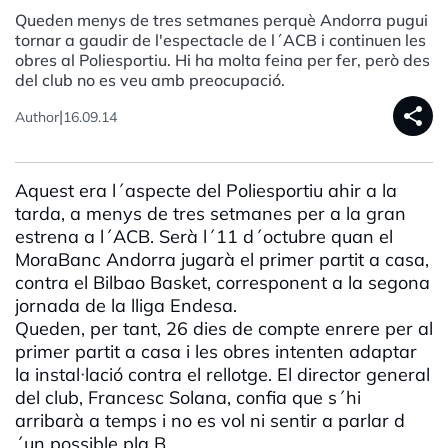
Queden menys de tres setmanes perquè Andorra pugui
tornar a gaudir de l'espectacle de l´ACB i continuen les
obres al Poliesportiu. Hi ha molta feina per fer, però des
del club no es veu amb preocupació.
share
|
Author
16.09.14
Aquest era l´aspecte del Poliesportiu ahir a la
tarda, a menys de tres setmanes per a la gran
estrena a l´ACB. Serà l´11 d´octubre quan el
MoraBanc Andorra jugarà el primer partit a casa,
contra el Bilbao Basket, corresponent a la segona
jornada de la lliga Endesa.
Queden, per tant, 26 dies de compte enrere per al
primer partit a casa i les obres intenten adaptar
la instal·lació contra el rellotge. El director general
del club, Francesc Solana, confia que s´hi
arribarà a temps i no es vol ni sentir a parlar d
´un possible pla B.