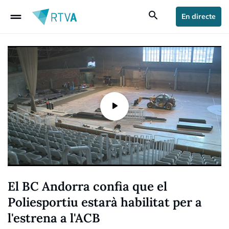
drag_handle
search
En directe
El BC Andorra confia que el
Poliesportiu estarà habilitat per a
l'estrena a l'ACB