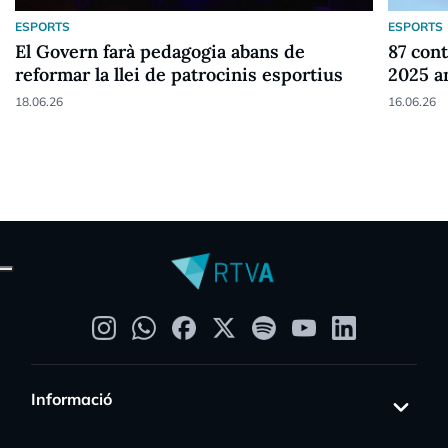
ESPORTS
ESPORTS
El Govern farà pedagogia abans de
87 cont
reformar la llei de patrocinis esportius
2025 a
18.06.26
16.06.26
Informació