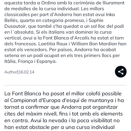
aquesta tarda a Ordino amb la cerimònia de lliurament
de medalles de la cursa individual. Les millors
classicades per part d'Andorra han estat avui Inka
Bellés, quarta en categoria promesa, i Sophie
Dusautoir, que també s'ha quedat a un sol lloc del podi
en l´absoluta. Si els italians van dominar la cursa
vertical, avui a la Font Blanca d'Arcalís ha estat el torn
dels francesos. Laetitia Roux i William Bon Mardion han
estat els vencedors. Per països, Andorra ha acabat
setena en un podi ocupat en els tres primers llocs per
Itàlia, França i Espanya.
share
|
Author
16.02.14
La Font Blanca ha posat el millor colofó possible
al Campionat d'Europa d'esquí de muntanya i ha
tornat a confirmar que Andorra pot organitzar
cites del màxim nivell, fins i tot amb els elements
en contra. Avui la nevada i la poca visibilitat no
han estat obstacle per a una cursa individual