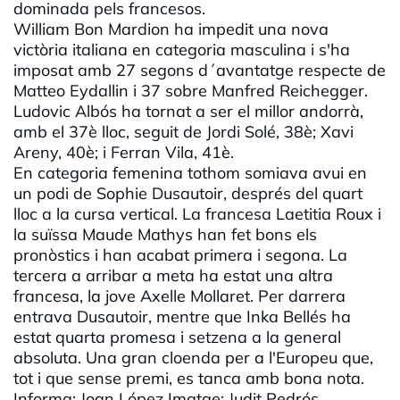
dominada pels francesos.
William Bon Mardion ha impedit una nova
victòria italiana en categoria masculina i s'ha
imposat amb 27 segons d´avantatge respecte de
Matteo Eydallin i 37 sobre Manfred Reichegger.
Ludovic Albós ha tornat a ser el millor andorrà,
amb el 37è lloc, seguit de Jordi Solé, 38è; Xavi
Areny, 40è; i Ferran Vila, 41è.
En categoria femenina tothom somiava avui en
un podi de Sophie Dusautoir, després del quart
lloc a la cursa vertical. La francesa Laetitia Roux i
la suïssa Maude Mathys han fet bons els
pronòstics i han acabat primera i segona. La
tercera a arribar a meta ha estat una altra
francesa, la jove Axelle Mollaret. Per darrera
entrava Dusautoir, mentre que Inka Bellés ha
estat quarta promesa i setzena a la general
absoluta. Una gran cloenda per a l'Europeu que,
tot i que sense premi, es tanca amb bona nota.
Informa: Joan López Imatge: Judit Pedrós