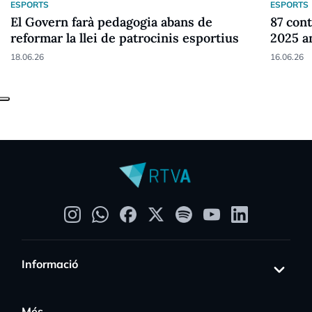
ESPORTS
ESPORTS
El Govern farà pedagogia abans de
87 cont
reformar la llei de patrocinis esportius
2025 a
18.06.26
16.06.26
Informació
Més