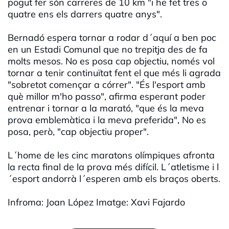
pogut fer són carreres de 10 km "i he fet tres o
quatre ens els darrers quatre anys".
Bernadó espera tornar a rodar d´aquí a ben poc
en un Estadi Comunal que no trepitja des de fa
molts mesos. No es posa cap objectiu, només vol
tornar a tenir continuïtat fent el que més li agrada
"sobretot començar a córrer". "És l'esport amb
què millor m'ho passo", afirma esperant poder
entrenar i tornar a la marató, "que és la meva
prova emblemàtica i la meva preferida", No es
posa, però, "cap objectiu proper".
L´home de les cinc maratons olímpiques afronta
la recta final de la prova més difícil. L´atletisme i l
´esport andorrà l´esperen amb els braços oberts.
Infroma: Joan López Imatge: Xavi Fajardo