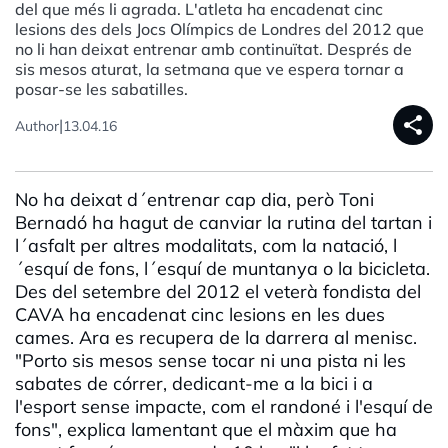
del que més li agrada. L'atleta ha encadenat cinc
lesions des dels Jocs Olímpics de Londres del 2012 que
no li han deixat entrenar amb continuïtat. Després de
sis mesos aturat, la setmana que ve espera tornar a
posar-se les sabatilles.
share
|
Author
13.04.16
No ha deixat d´entrenar cap dia, però Toni
Bernadó ha hagut de canviar la rutina del tartan i
l´asfalt per altres modalitats, com la natació, l
´esquí de fons, l´esquí de muntanya o la bicicleta.
Des del setembre del 2012 el veterà fondista del
CAVA ha encadenat cinc lesions en les dues
cames. Ara es recupera de la darrera al menisc.
"Porto sis mesos sense tocar ni una pista ni les
sabates de córrer, dedicant-me a la bici i a
l'esport sense impacte, com el randoné i l'esquí de
fons", explica lamentant que el màxim que ha