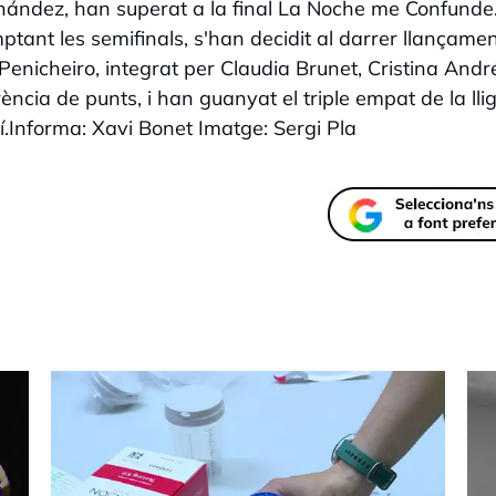
ernández, han superat a la final La Noche me Confunde
mptant les semifinals, s'han decidit al darrer llançamen
p Penicheiro, integrat per Claudia Brunet, Cristina André
erència de punts, i han guanyat el triple empat de la lli
tí.Informa: Xavi Bonet Imatge: Sergi Pla