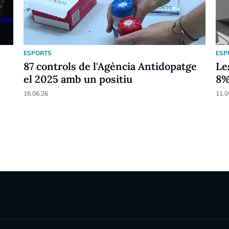
ESPORTS
ESP
87 controls de l'Agència Antidopatge
Le
el 2025 amb un positiu
8
16.06.26
11.0