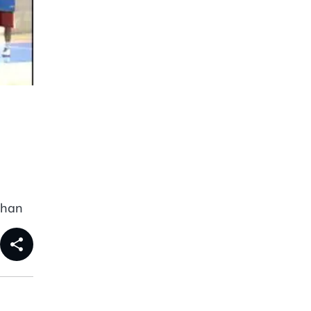
 han
share