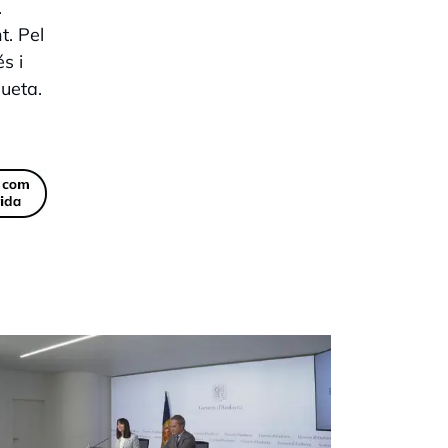
.
t. Pel
s i
gueta.