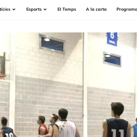
ícies
Esports
EI Temps
A la carta
Programa