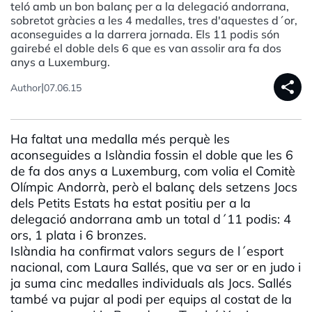
teló amb un bon balanç per a la delegació andorrana,
sobretot gràcies a les 4 medalles, tres d'aquestes d´or,
aconseguides a la darrera jornada. Els 11 podis són
gairebé el doble dels 6 que es van assolir ara fa dos
anys a Luxemburg.
share
|
Author
07.06.15
Ha faltat una medalla més perquè les
aconseguides a Islàndia fossin el doble que les 6
de fa dos anys a Luxemburg, com volia el Comitè
Olímpic Andorrà, però el balanç dels setzens Jocs
dels Petits Estats ha estat positiu per a la
delegació andorrana amb un total d´11 podis: 4
ors, 1 plata i 6 bronzes.
Islàndia ha confirmat valors segurs de l´esport
nacional, com Laura Sallés, que va ser or en judo i
ja suma cinc medalles individuals als Jocs. Sallés
també va pujar al podi per equips al costat de la