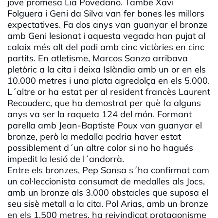
jove promesa Lia Povedano. També Xavi
Folguera i Geni da Silva van fer bones les millors
expectatives. Fa dos anys van guanyar el bronze
amb Geni lesionat i aquesta vegada han pujat al
calaix més alt del podi amb cinc victòries en cinc
partits. En atletisme, Marcos Sanza arribava
pletòric a la cita i deixa Islàndia amb un or en els
10.000 metres i una plata agredolça en els 5.000.
L´altre or ha estat per al resident francès Laurent
Recouderc, que ha demostrat per què fa alguns
anys va ser la raqueta 124 del món. Formant
parella amb Jean-Baptiste Poux van guanyar el
bronze, però la medalla podria haver estat
possiblement d´un altre color si no ho hagués
impedit la lesió de l´andorrà.
Entre els bronzes, Pep Sansa s´ha confirmat com
un col·leccionista consumat de medalles als Jocs,
amb un bronze als 3.000 obstacles que suposa el
seu sisè metall a la cita. Pol Arias, amb un bronze
en els 1.500 metres, ha reivindicat protagonisme