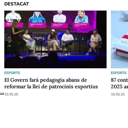
DESTACAT
ESPORTS
ESPORTS
El Govern farà pedagogia abans de
87 cont
reformar la llei de patrocinis esportius
2025 a
18.06.26
16.06.26