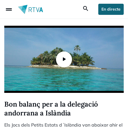
drag_handle
search
En directe
Bon balanç per a la delegació
andorrana a Islàndia
Els Jocs dels Petits Estats d´Islàndia van abaixar ahir el