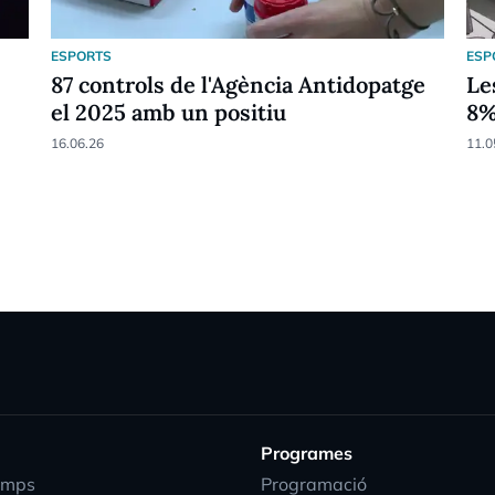
ESPORTS
ESP
87 controls de l'Agència Antidopatge
Le
el 2025 amb un positiu
8
16.06.26
11.0
Programes
emps
Programació