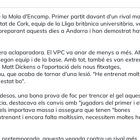
 la Mola d'Encamp. Primer partit davant d'un rival mo
tat de Cork, equip de la Lliga britànica universitària, v
 preparant aquests dies a Andorra i han demostrat ha
ant era aclaparadora. El VPC va anar de menys a més. A
egon equip i de la base. Amb tot, també es van extre
Matt Dickens o l'aportació dels nous fitxatges,
 que acaba de tornar d'una lesió. "He entrenat molt 
estat bo".
andesos, una bona prova de foc per trencar el gel aque
a, destacava els canvis amb "jugadors del primer i e
o els importava massa i assegura que tenen "bones
renant i encara falta moltíssim, necessitem moltes h
.
e pretemporada, aquesta vegada contra un rival més