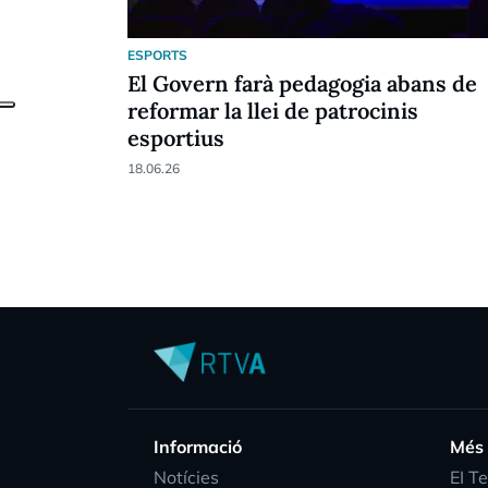
ESPORTS
El Govern farà pedagogia abans de
reformar la llei de patrocinis
esportius
18.06.26
Informació
Més
Notícies
EI T