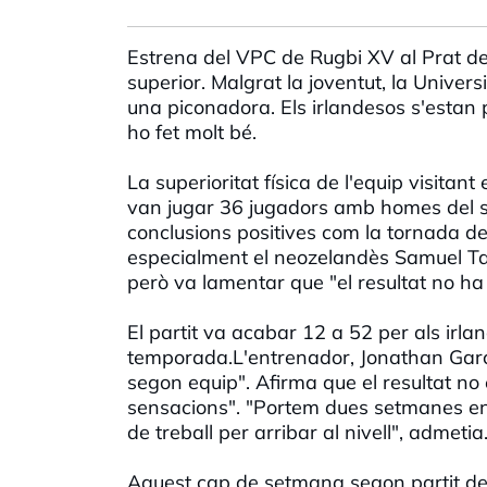
Estrena del VPC de Rugbi XV al Prat de
superior. Malgrat la joventut, la Universi
una piconadora. Els irlandesos s'estan
ho fet molt bé.
La superioritat física de l'equip visit
van jugar 36 jugadors amb homes del s
conclusions positives com la tornada de 
especialment el neozelandès Samuel Tau,
però va lamentar que "el resultat no ha 
El partit va acabar 12 a 52 per als irl
temporada.L'entrenador, Jonathan Garci
segon equip". Afirma que el resultat n
sensacions". "Portem dues setmanes ent
de treball per arribar al nivell", admetia
Aquest cap de setmana segon partit d