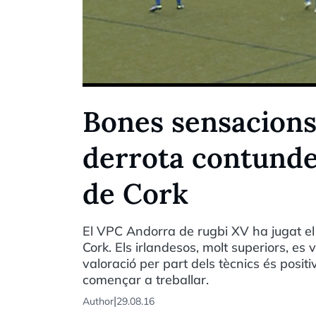
Bones sensacions
derrota contunde
de Cork
El VPC Andorra de rugbi XV ha jugat el
Cork. Els irlandesos, molt superiors, es
valoració per part dels tècnics és positiv
començar a treballar.
|
Author
29.08.16