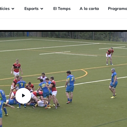
ícies
Esports
EI Temps
A la carta
Programa