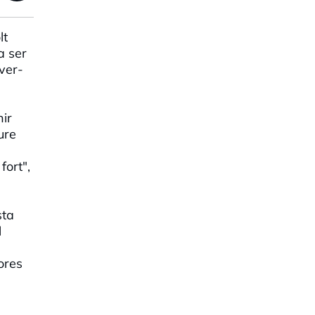
lt
a ser
ver-
hir
ure
fort",
sta
l
ores