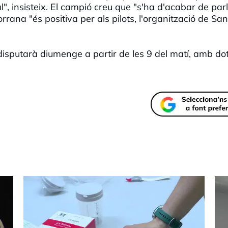
", insisteix. El campió creu que "s'ha d'acabar de par
ana "és positiva per als pilots, l'organització de Sant
sputarà diumenge a partir de les 9 del matí, amb do
.