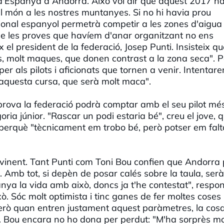
d'Espanya a Andorra. Això vol dir que aquest 2017 
el món a les nostres muntanyes. Si no hi havia prou
acional espanyol permetrà competir a les zones d'aigua
 de les proves que havíem d'anar organitzant no ens
 el president de la federació, Josep Punti. Insisteix qu
s, molt maques, que donen contrast a la zona seca". P
r als pilots i aficionats que tornen a venir. Intentar
'aquesta cursa, que serà molt maca".
prova la federació podrà comptar amb el seu pilot mé
ria júnior. "Rascar un podi estaria bé", creu el jove, 
perquè "tècnicament em trobo bé, però potser em fal
 vinent. Tant Punti com Toni Bou confien que Andorra
. Amb tot, si depèn de posar calés sobre la taula, ser
anya la vida amb això, doncs ja t'he contestat", respo
ò. Sóc molt optimista i tinc ganes de fer moltes coses
erò quan entren justament aquest paràmetres, la cos
. Bou encara no ho dona per perdut: "M'ha sorprès mol