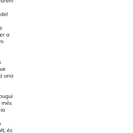
haurem
 del
e
er a
em
s
que
ta una
 pugui
à més
nia
a
t, és