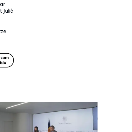
lar
 Julià
tze