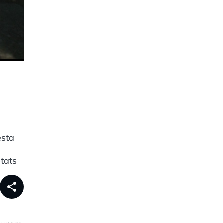
esta
tats
share