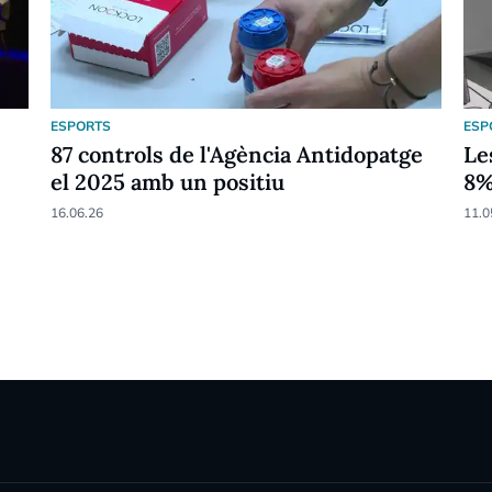
ESPORTS
ESP
87 controls de l'Agència Antidopatge
Le
el 2025 amb un positiu
8
16.06.26
11.0