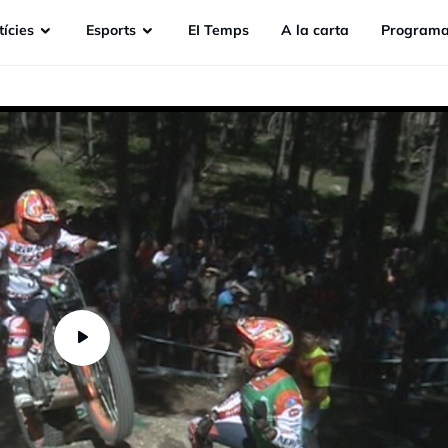
ícies
Esports
EI Temps
A la carta
Programa