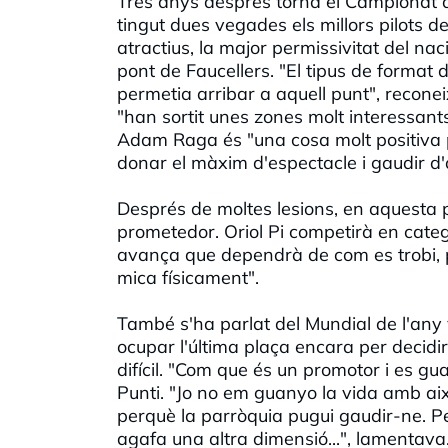
Tres anys després torna el Campionat 
tingut dues vegades els millors pilots d
atractius, la major permissivitat del n
pont de Faucellers. "El tipus de format
permetia arribar a aquell punt", reconeix
"han sortit unes zones molt interessant
Adam Raga és "una cosa molt positiva pe
donar el màxim d'espectacle i gaudir d
Després de moltes lesions, en aquesta 
prometedor. Oriol Pi competirà en catego
avança que dependrà de com es trobi, 
mica físicament".
També s'ha parlat del Mundial de l'any
ocupar l'última plaça encara per decidir
difícil. "Com que és un promotor i es gu
Punti. "Jo no em guanyo la vida amb aix
perquè la parròquia pugui gaudir-ne. P
agafa una altra dimensió...", lamentava