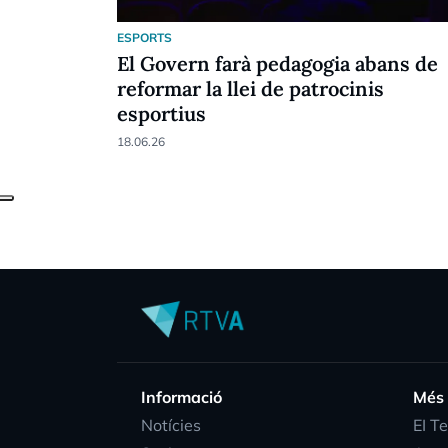
ESPORTS
El Govern farà pedagogia abans de
reformar la llei de patrocinis
esportius
18.06.26
Informació
Més
Notícies
EI T