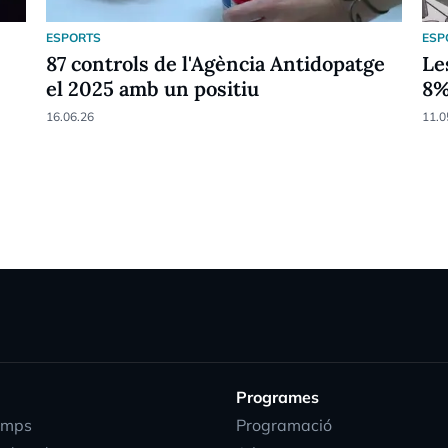
ESPORTS
ESP
87 controls de l'Agència Antidopatge
Le
el 2025 amb un positiu
8
16.06.26
11.0
Programes
emps
Programació