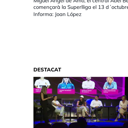
Miguel Ángel de Amo, el central Abel Be
començarà la Superlliga el 13 d´octubre 
Informa: Joan López
DESTACAT