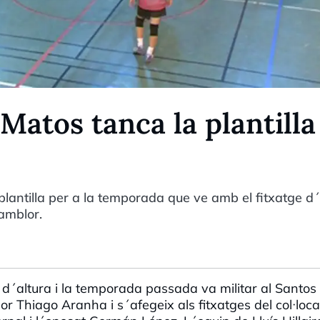
 Matos tanca la plantilla
 plantilla per a la temporada que ve amb el fitxatge d
amblor.
98 d´altura i la temporada passada va militar al Santos
lor Thiago Aranha i s´afegeix als fitxatges del col·loc