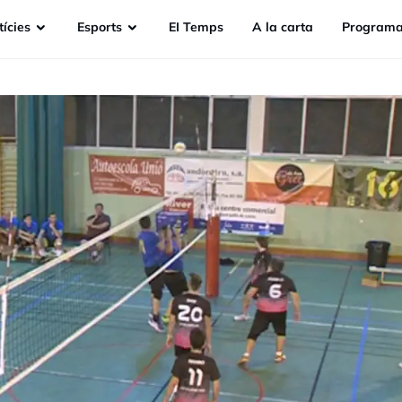
ícies
Esports
EI Temps
A la carta
Programa