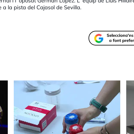
rnal i l´oposat Germán López. L´equip de Lluís Hillair
a la pista del Cajasol de Sevilla.