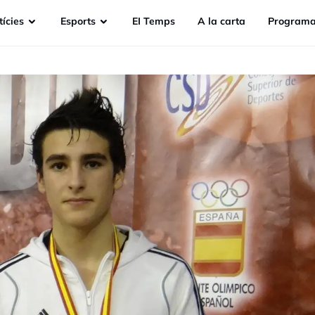
ícies
Esports
EI Temps
A la carta
Programa