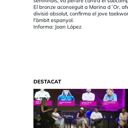
semifinals, va perdre contra el subcamp
El bronze aconseguit a Marina d´Or, af
divisió absolut, confirma el jove taekw
l'àmbit espanyol.
Informa: Joan López
DESTACAT