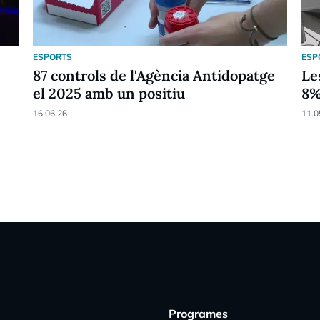
ESPORTS
ESP
87 controls de l'Agència Antidopatge
Le
el 2025 amb un positiu
8
16.06.26
11.0
Programes