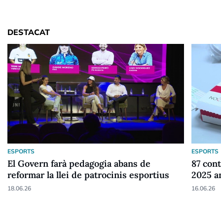
DESTACAT
ESPORTS
ESPORTS
El Govern farà pedagogia abans de
87 cont
reformar la llei de patrocinis esportius
2025 a
18.06.26
16.06.26