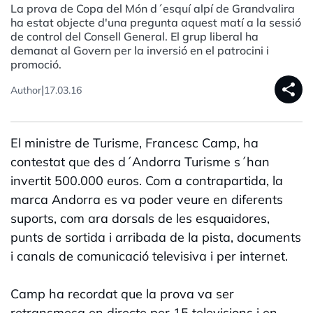
La prova de Copa del Món d´esquí alpí de Grandvalira
ha estat objecte d'una pregunta aquest matí a la sessió
de control del Consell General. El grup liberal ha
demanat al Govern per la inversió en el patrocini i
promoció.
share
|
Author
17.03.16
El ministre de Turisme, Francesc Camp, ha
contestat que des d´Andorra Turisme s´han
invertit 500.000 euros. Com a contrapartida, la
marca Andorra es va poder veure en diferents
suports, com ara dorsals de les esquaidores,
punts de sortida i arribada de la pista, documents
i canals de comunicació televisiva i per internet.
Camp ha recordat que la prova va ser
retransmesa en directe per 15 televisions i en