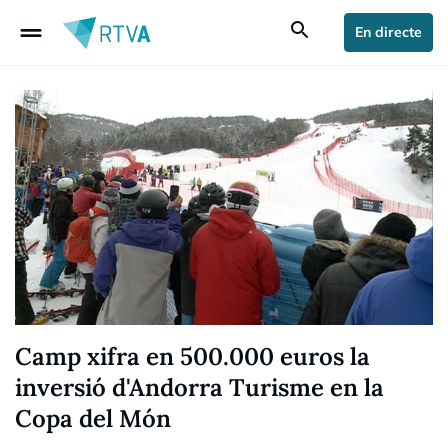
drag_handle
search
En directe
Camp xifra en 500.000 euros la
inversió d'Andorra Turisme en la
Copa del Món