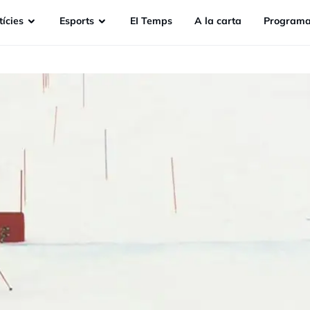
ícies
Esports
EI Temps
A la carta
Programa