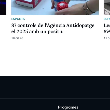
ESPORTS
ESP
87 controls de l'Agència Antidopatge
Le
el 2025 amb un positiu
8
16.06.26
11.0
Programes