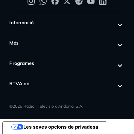
Informació
Més
Programes
RTVA.ad
©
2026
Ràdio i Televisió d’Andorra, S.A.
Les seves opcions de privadesa