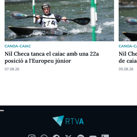
CANOA-CAIAC
CANOA-C
Nil Checa tanca el caiac amb una 22a
Nil Che
posició a l'Europeu júnior
de caia
07.08.26
05.08.26