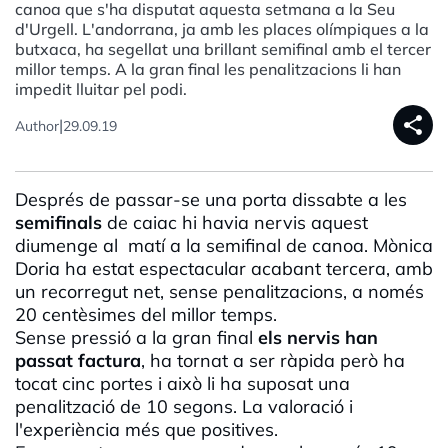
canoa que s'ha disputat aquesta setmana a la Seu
d'Urgell. L'andorrana, ja amb les places olímpiques a la
butxaca, ha segellat una brillant semifinal amb el tercer
millor temps. A la gran final les penalitzacions li han
impedit lluitar pel podi.
share
|
Author
29.09.19
Després de passar-se una porta dissabte a les
semifinals
de caiac hi havia nervis aquest
diumenge al matí a la semifinal de canoa. Mònica
Doria ha estat espectacular acabant tercera, amb
un recorregut net, sense penalitzacions, a només
20 centèsimes del millor temps.
Sense pressió a la gran final
els nervis han
passat factura
, ha tornat a ser ràpida però ha
tocat cinc portes i això li ha suposat una
penalització de 10 segons. La valoració i
l'experiència més que positives.