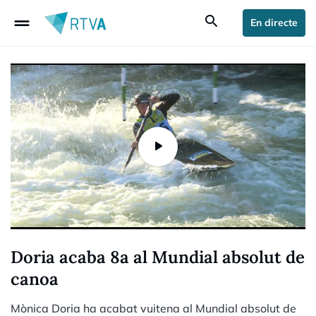
drag_handle
search
En directe
Doria acaba 8a al Mundial absolut de
canoa
Mònica Doria ha acabat vuitena al Mundial absolut de