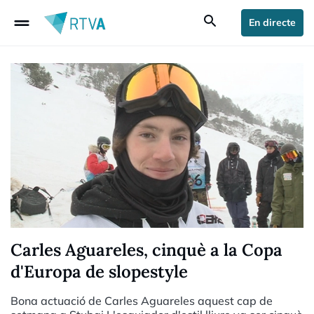
drag_handle
search
En directe
Carles Aguareles, cinquè a la Copa
d'Europa de slopestyle
Bona actuació de Carles Aguareles aquest cap de