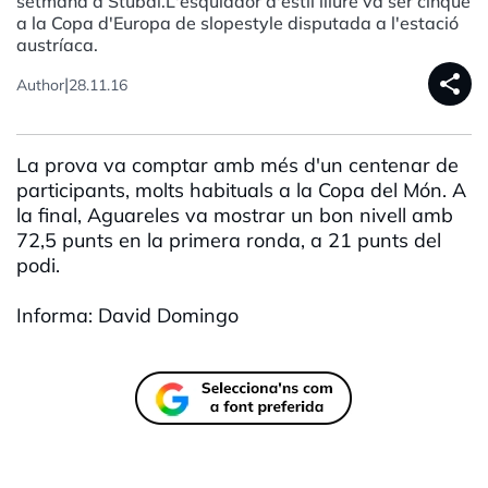
setmana a Stubai.L'esquiador d'estil lliure va ser cinquè
a la Copa d'Europa de slopestyle disputada a l'estació
austríaca.
share
|
Author
28.11.16
La prova va comptar amb més d'un centenar de
participants, molts habituals a la Copa del Món. A
la final, Aguareles va mostrar un bon nivell amb
72,5 punts en la primera ronda, a 21 punts del
podi.
Informa: David Domingo