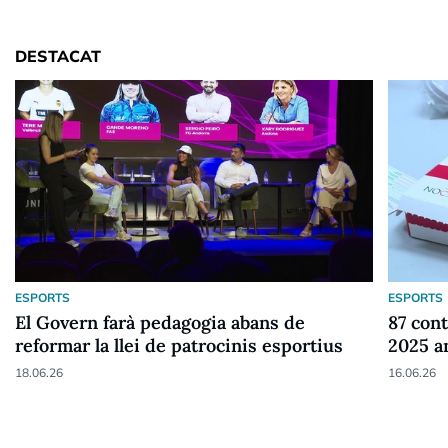
DESTACAT
ESPORTS
ESPORTS
El Govern farà pedagogia abans de
87 cont
reformar la llei de patrocinis esportius
2025 a
18.06.26
16.06.26